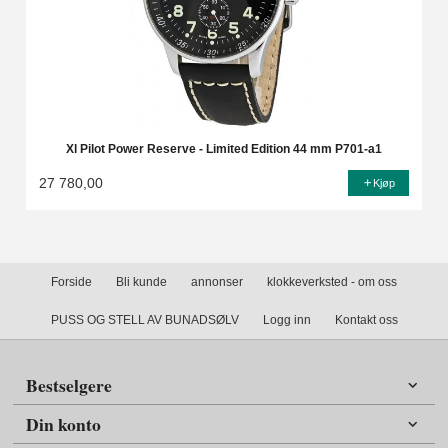
Xl Pilot Power Reserve - Limited Edition 44 mm P701-a1
27 780,00
Kjøp
Forside
Bli kunde
annonser
klokkeverksted - om oss
PUSS OG STELL AV BUNADSØLV
Logg inn
Kontakt oss
Bestselgere
Din konto