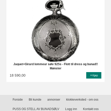
Jaquet+Girard lommeur sølv 925s - Flott til dress og bunad!!
Mønster
18 590,00
Kjøp
Forside
Bli kunde
annonser
klokkeverksted - om oss
PUSS OG STELL AV BUNADSØLV
Logg inn
Kontakt oss