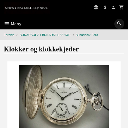
Gå
til
innholdet
Meny
Forside
BUNADSØLV + BUNADSTILBEHØR
Bunadsølv Follo
Klokker og klokkekjeder