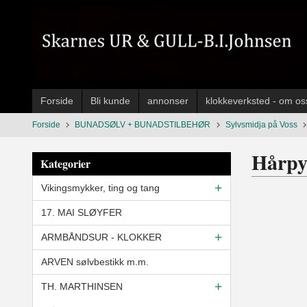
Gå
til
innholdet
Forside
Bli kunde
annonser
klokkeverksted - om os
Forside
BUNADSØLV + BUNADSTILBEHØR
Sylvsmidja på Voss
Hårpy
Kategorier
Vikingsmykker, ting og tang
17. MAI SLØYFER
ARMBÅNDSUR - KLOKKER
ARVEN sølvbestikk m.m.
TH. MARTHINSEN