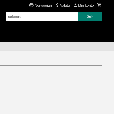
Norwegian
Valuta
Min konto
Søk