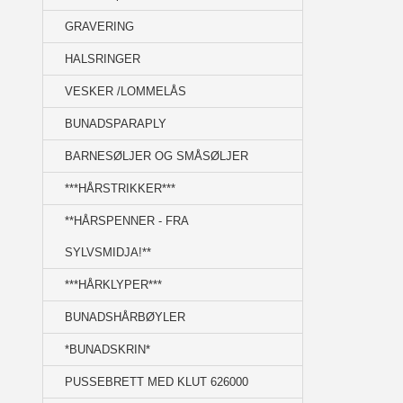
GRAVERING
HALSRINGER
VESKER /LOMMELÅS
BUNADSPARAPLY
BARNESØLJER OG SMÅSØLJER
***HÅRSTRIKKER***
**HÅRSPENNER - FRA
SYLVSMIDJA!**
***HÅRKLYPER***
BUNADSHÅRBØYLER
*BUNADSKRIN*
PUSSEBRETT MED KLUT 626000