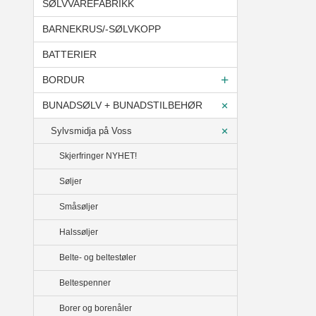
SØLVVAREFABRIKK
BARNEKRUS/-SØLVKOPP
BATTERIER
BORDUR
BUNADSØLV + BUNADSTILBEHØR
Sylvsmidja på Voss
Skjerfringer NYHET!
Søljer
Småsøljer
Halssøljer
Belte- og beltestøler
Beltespenner
Borer og borenåler