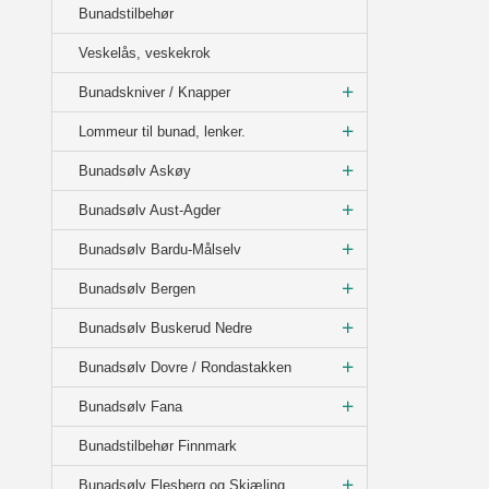
Bunadstilbehør
Veskelås, veskekrok
Bunadskniver / Knapper
Lommeur til bunad, lenker.
Bunadsølv Askøy
Bunadsølv Aust-Agder
Bunadsølv Bardu-Målselv
Bunadsølv Bergen
Bunadsølv Buskerud Nedre
Bunadsølv Dovre / Rondastakken
Bunadsølv Fana
Bunadstilbehør Finnmark
Bunadsølv Flesberg og Skjæling