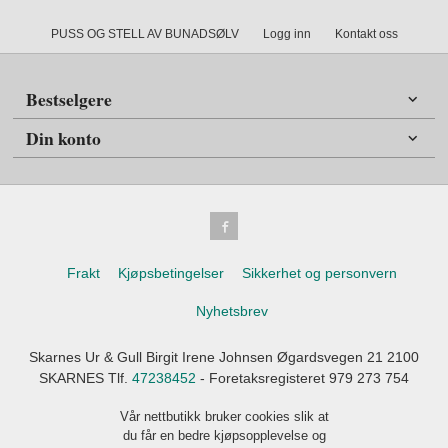
PUSS OG STELL AV BUNADSØLV
Logg inn
Kontakt oss
Bestselgere
Din konto
Frakt
Kjøpsbetingelser
Sikkerhet og personvern
Nyhetsbrev
Skarnes Ur & Gull Birgit Irene Johnsen Øgardsvegen 21 2100
SKARNES Tlf.
47238452
- Foretaksregisteret 979 273 754
Vår nettbutikk bruker cookies slik at
du får en bedre kjøpsopplevelse og