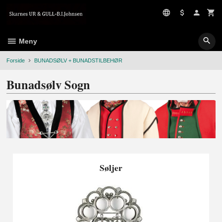
Gå
til
innholdet
Meny
Forside
BUNADSØLV + BUNADSTILBEHØR
Bunadsølv Sogn
Søljer