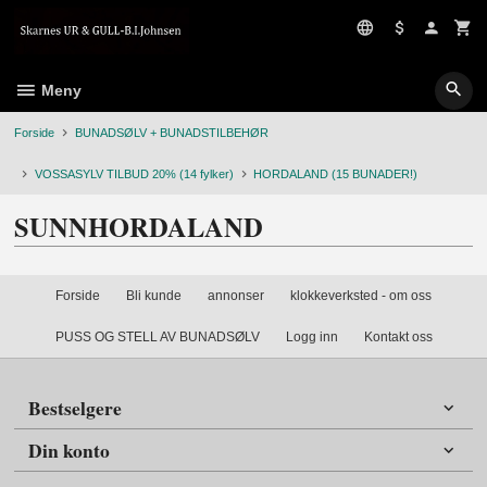
Gå
til
innholdet
Meny
Forside
BUNADSØLV + BUNADSTILBEHØR
VOSSASYLV TILBUD 20% (14 fylker)
HORDALAND (15 BUNADER!)
SUNNHORDALAND
Forside
Bli kunde
annonser
klokkeverksted - om oss
PUSS OG STELL AV BUNADSØLV
Logg inn
Kontakt oss
Bestselgere
Din konto