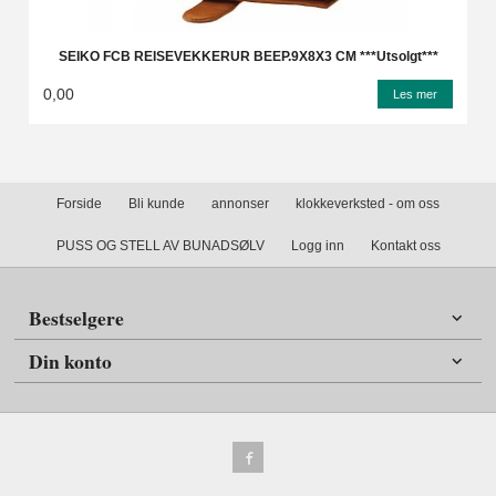
SEIKO FCB REISEVEKKERUR BEEP.9X8X3 CM ***Utsolgt***
0,00
Les mer
Forside
Bli kunde
annonser
klokkeverksted - om oss
PUSS OG STELL AV BUNADSØLV
Logg inn
Kontakt oss
Bestselgere
Din konto