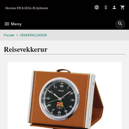
Gå
til
innholdet
Meny
Forside
VEKKERKLOKKER
Reisevekkerur