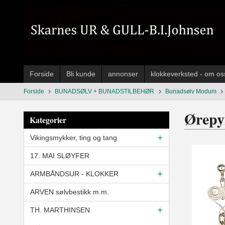
Gå
til
innholdet
Forside
Bli kunde
annonser
klokkeverksted - om os
Forside
BUNADSØLV + BUNADSTILBEHØR
Bunadsølv Modum
Ørepy
Kategorier
Vikingsmykker, ting og tang
17. MAI SLØYFER
ARMBÅNDSUR - KLOKKER
ARVEN sølvbestikk m.m.
TH. MARTHINSEN