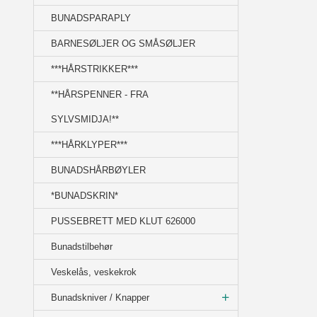
BUNADSPARAPLY
BARNESØLJER OG SMÅSØLJER
***HÅRSTRIKKER***
**HÅRSPENNER - FRA
SYLVSMIDJA!**
***HÅRKLYPER***
BUNADSHÅRBØYLER
*BUNADSKRIN*
PUSSEBRETT MED KLUT 626000
Bunadstilbehør
Veskelås, veskekrok
Bunadskniver / Knapper