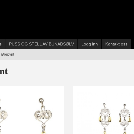
s
PUSS OG STELL AV BUNADSØLV
Logg inn
Kontakt oss
Ørepynt
nt