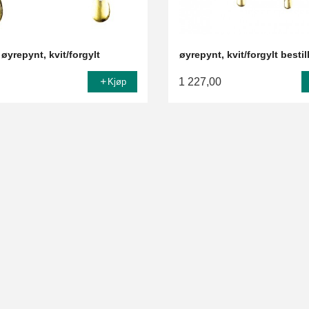
øyrepynt, kvit/forgylt
øyrepynt, kvit/forgylt besti
1 227,00
Kjøp