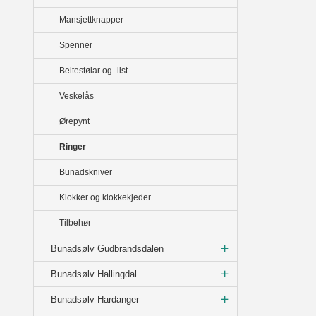
Mansjettknapper
Spenner
Beltestølar og- list
Veskelås
Ørepynt
Ringer
Bunadskniver
Klokker og klokkekjeder
Tilbehør
Bunadsølv Gudbrandsdalen
Bunadsølv Hallingdal
Bunadsølv Hardanger