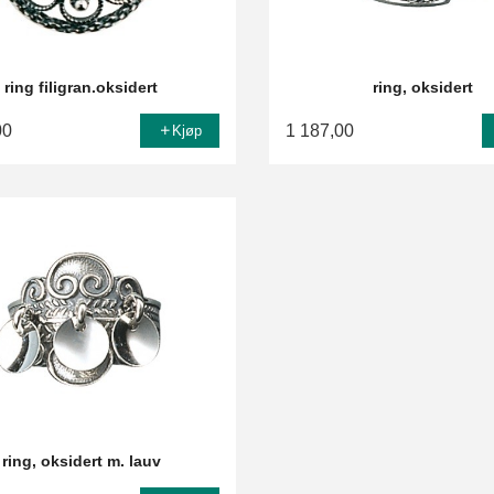
ring filigran.oksidert
ring, oksidert
00
1 187,00
Kjøp
ring, oksidert m. lauv