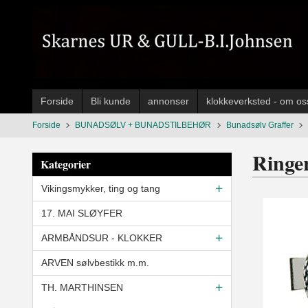
Gå
til
innholdet
Forside
Bli kunde
annonser
klokkeverksted - om os
Forside
BUNADSØLV + BUNADSTILBEHØR
Bunadsølv Graffer
Ringe
Kategorier
Vikingsmykker, ting og tang
17. MAI SLØYFER
ARMBÅNDSUR - KLOKKER
ARVEN sølvbestikk m.m.
TH. MARTHINSEN