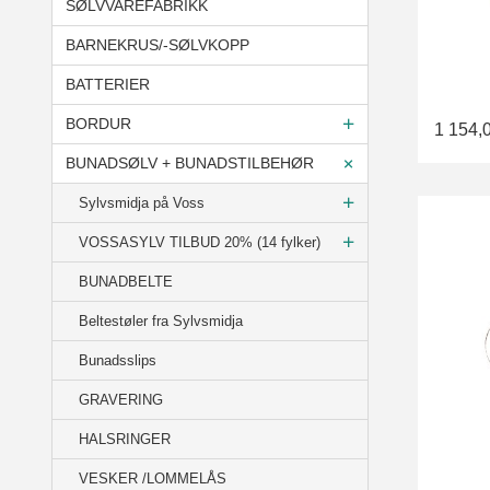
SØLVVAREFABRIKK
BARNEKRUS/-SØLVKOPP
BATTERIER
BORDUR
1 154,
BUNADSØLV + BUNADSTILBEHØR
Sylvsmidja på Voss
VOSSASYLV TILBUD 20% (14 fylker)
BUNADBELTE
Beltestøler fra Sylvsmidja
Bunadsslips
GRAVERING
HALSRINGER
VESKER /LOMMELÅS