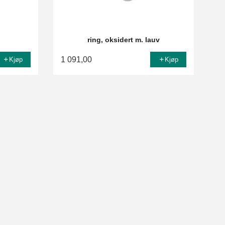
ring, oksidert m. lauv
1 091,00
Kjøp
Kjøp