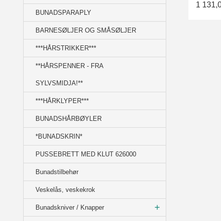
1 131,
BUNADSPARAPLY
BARNESØLJER OG SMÅSØLJER
***HÅRSTRIKKER***
**HÅRSPENNER - FRA
SYLVSMIDJA!**
***HÅRKLYPER***
BUNADSHÅRBØYLER
*BUNADSKRIN*
PUSSEBRETT MED KLUT 626000
Bunadstilbehør
Veskelås, veskekrok
Bunadskniver / Knapper