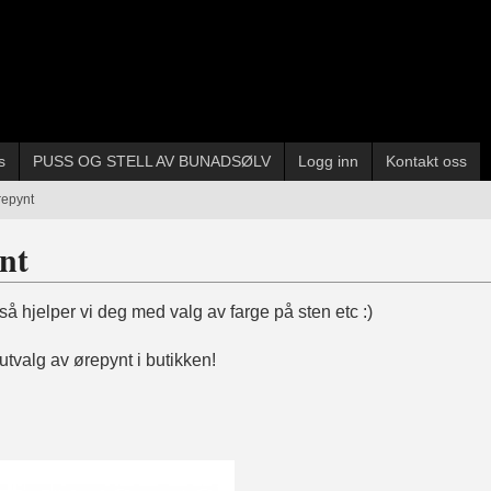
s
PUSS OG STELL AV BUNADSØLV
Logg inn
Kontakt oss
repynt
nt
 så hjelper vi deg med valg av farge på sten etc :)
 utvalg av ørepynt i butikken!