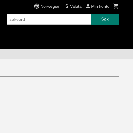
Norwegian
Valuta
Min konto
Søk