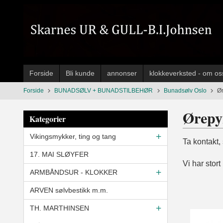
Gå
til
innholdet
Forside
Bli kunde
annonser
klokkeverksted - om os
Forside
BUNADSØLV + BUNADSTILBEHØR
Bunadsølv Oslo
Ø
Ørepy
Kategorier
Vikingsmykker, ting og tang
Ta kontakt,
17. MAI SLØYFER
Vi har stort
ARMBÅNDSUR - KLOKKER
ARVEN sølvbestikk m.m.
TH. MARTHINSEN