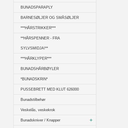
BUNADSPARAPLY
BARNESØLJER OG SMÅSØLJER
***HÅRSTRIKKER***
**HÅRSPENNER - FRA
SYLVSMIDJA!**
***HÅRKLYPER***
BUNADSHÅRBØYLER
*BUNADSKRIN*
PUSSEBRETT MED KLUT 626000
Bunadstilbehør
Veskelås, veskekrok
Bunadskniver / Knapper