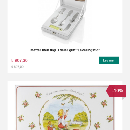
Metter liten fugl 3 deler gutt *Leveringstid*
8 907,30
Les mer
9 897,00
Rabatt
-10%