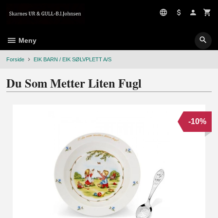
Gå
til
innholdet
Meny
Forside
EIK BARN / EIK SØLVPLETT A/S
Du Som Metter Liten Fugl
-10%