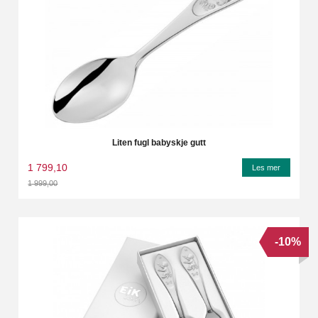
Liten fugl babyskje gutt
1 799,10
Les mer
1 999,00
Rabatt
-10%