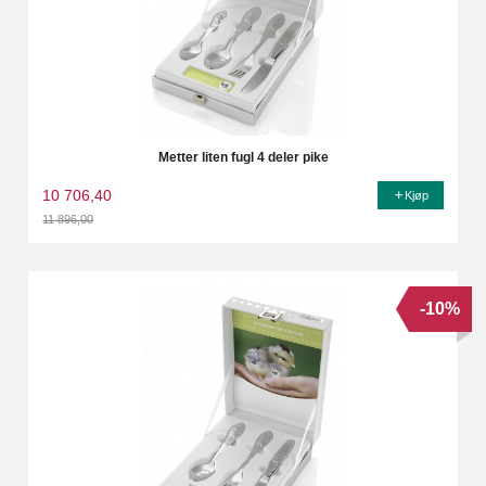
Metter liten fugl 4 deler pike
10 706,40
Kjøp
11 896,00
Rabatt
-10%