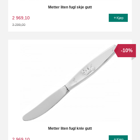
Metter liten fugl skje gutt
2 969,10
Kjøp
3 299,00
Rabatt
-10%
Metter liten fugl kniv gutt
2 969,10
Kjøp