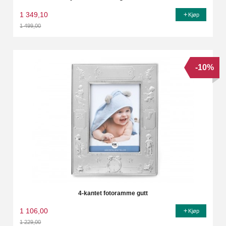
1 349,10
Kjøp
1 499,00
Rabatt
-10%
4-kantet fotoramme gutt
1 106,00
Kjøp
1 229,00