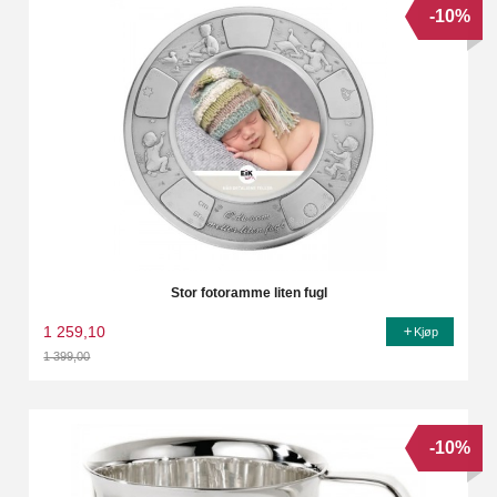
-10%
Stor fotoramme liten fugl
1 259,10
Kjøp
1 399,00
Rabatt
-10%