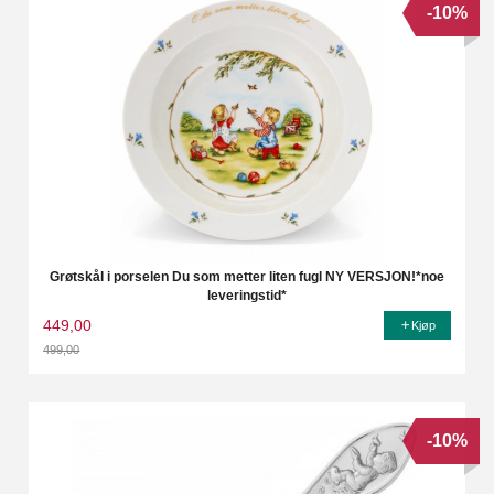
-10%
Grøtskål i porselen Du som metter liten fugl NY VERSJON!*noe
leveringstid*
449,00
Kjøp
499,00
Rabatt
-10%