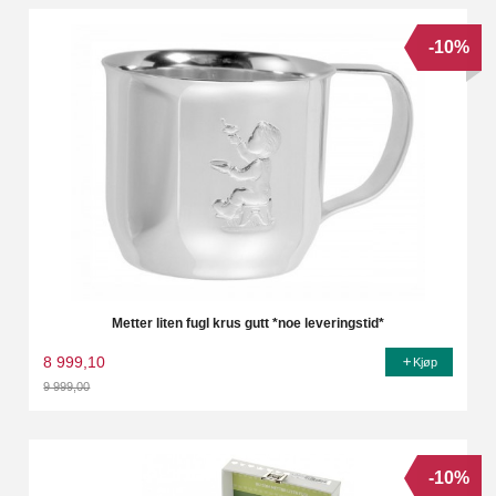
-10%
Metter liten fugl krus gutt *noe leveringstid*
8 999,10
Kjøp
9 999,00
Rabatt
-10%