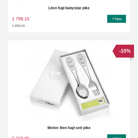
Liten fugl babyskje pike
1 799,10
Kjøp
1 999,00
Rabatt
-10%
Metter liten fugl sett pike