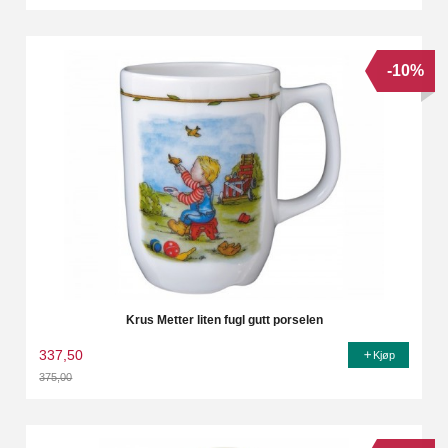
Rabatt
-10%
Krus Metter liten fugl gutt porselen
337,50
Kjøp
375,00
Rabatt