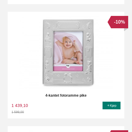
Rabatt
-10%
4-kantet fotoramme pike
1 439,10
Kjøp
1 599,00
Rabatt