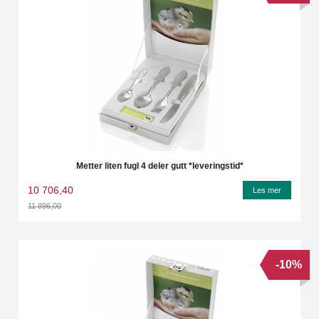
Metter liten fugl 4 deler gutt *leveringstid*
10 706,40
Les mer
11 896,00
Rabatt
-10%