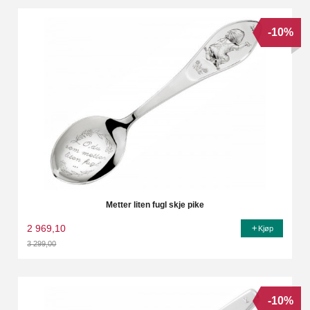
-10%
Metter liten fugl skje pike
2 969,10
Kjøp
3 299,00
Rabatt
-10%