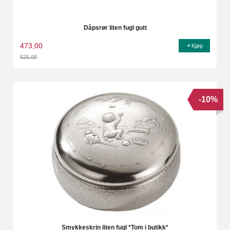
Dåpsrør liten fugl gutt
473,00
Kjøp
525,00
Rabatt
-10%
Smykkeskrin liten fugl *Tom i butikk*