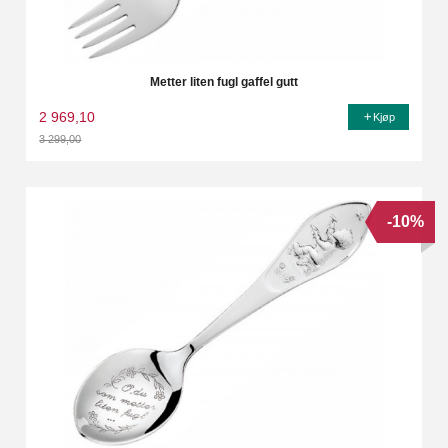
Metter liten fugl gaffel gutt
2 969,10
Kjøp
3 299,00
Rabatt
-10%