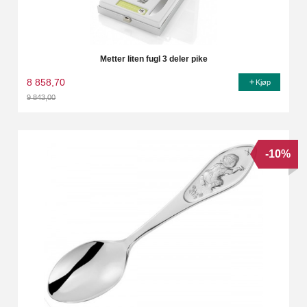
Metter liten fugl 3 deler pike
8 858,70
Kjøp
9 843,00
Rabatt
-10%