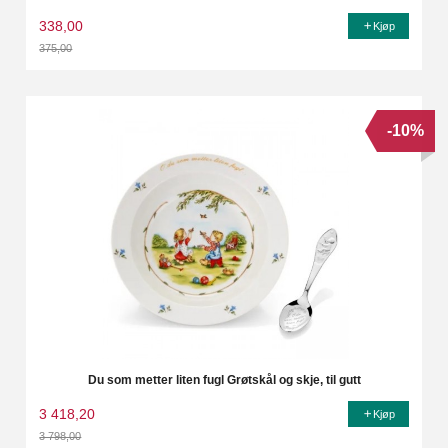
338,00
Kjøp
375,00
Rabatt
-10%
Du som metter liten fugl Grøtskål og skje, til gutt
3 418,20
Kjøp
3 798,00