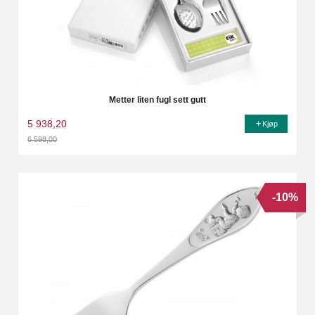
Metter liten fugl sett gutt
5 938,20
Kjøp
6 598,00
Rabatt
-10%