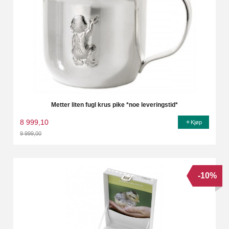
Metter liten fugl krus pike *noe leveringstid*
8 999,10
Kjøp
9 999,00
Rabatt
-10%