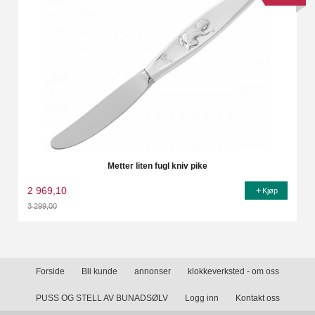
Metter liten fugl kniv pike
2 969,10
Kjøp
3 299,00
Rabatt
Forside
Bli kunde
annonser
klokkeverksted - om oss
PUSS OG STELL AV BUNADSØLV
Logg inn
Kontakt oss