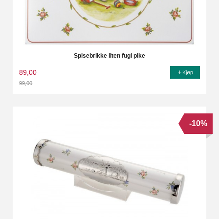
Spisebrikke liten fugl pike
89,00
Kjøp
99,00
Rabatt
-10%