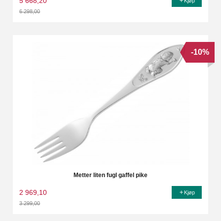
5 668,20
Kjøp
6 298,00
Rabatt
-10%
Metter liten fugl gaffel pike
2 969,10
Kjøp
3 299,00
Rabatt