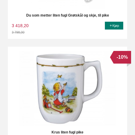
Du som metter liten fugl Grøtskål og skje, til pike
3 418,20
Kjøp
3 798,00
Rabatt
-10%
Krus liten fugl pike