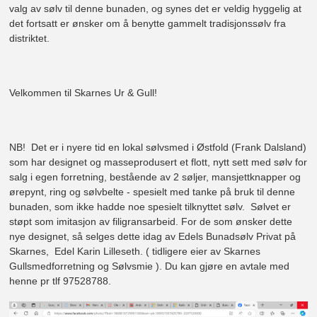
valg av sølv til denne bunaden, og synes det er veldig hyggelig at
det fortsatt er ønsker om å benytte gammelt tradisjonssølv fra
distriktet.
Velkommen til Skarnes Ur & Gull!
NB! Det er i nyere tid en lokal sølvsmed i Østfold (Frank Dalsland)
som har designet og masseprodusert et flott, nytt sett med sølv for
salg i egen forretning, bestående av 2 søljer, mansjettknapper og
ørepynt, ring og sølvbelte - spesielt med tanke på bruk til denne
bunaden, som ikke hadde noe spesielt tilknyttet sølv. Sølvet er
støpt som imitasjon av filigransarbeid. For de som ønsker dette
nye designet, så selges dette idag av Edels Bunadsølv Privat på
Skarnes, Edel Karin Lilleseth. ( tidligere eier av Skarnes
Gullsmedforretning og Sølvsmie ). Du kan gjøre en avtale med
henne pr tlf 97528788.