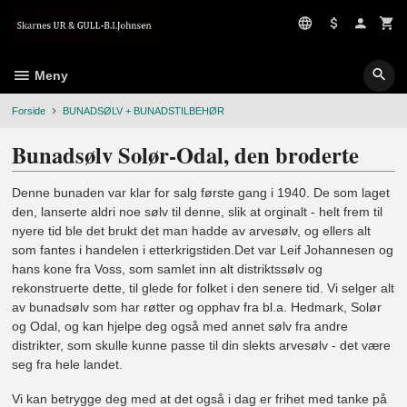
Gå
til
innholdet
Meny
Forside
BUNADSØLV + BUNADSTILBEHØR
Bunadsølv Solør-Odal, den broderte
Denne bunaden var klar for salg første gang i 1940. De som laget
den, lanserte aldri noe sølv til denne, slik at orginalt - helt frem til
nyere tid ble det brukt det man hadde av arvesølv, og ellers alt
som fantes i handelen i etterkrigstiden.Det var Leif Johannesen og
hans kone fra Voss, som samlet inn alt distriktssølv og
rekonstruerte dette, til glede for folket i den senere tid. Vi selger alt
av bunadsølv som har røtter og opphav fra bl.a. Hedmark, Solør
og Odal, og kan hjelpe deg også med annet sølv fra andre
distrikter, som skulle kunne passe til din slekts arvesølv - det være
seg fra hele landet.
Vi kan betrygge deg med at det også i dag er frihet med tanke på