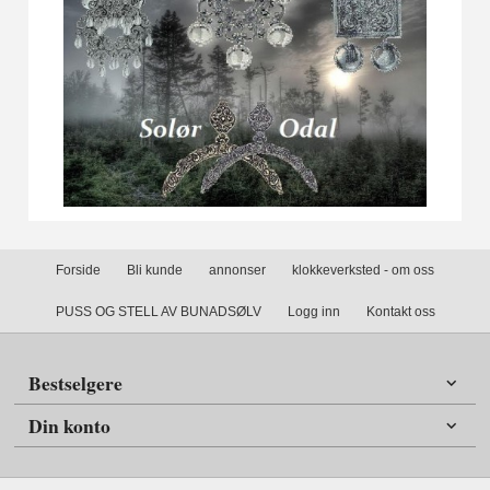
Forside
Bli kunde
annonser
klokkeverksted - om oss
PUSS OG STELL AV BUNADSØLV
Logg inn
Kontakt oss
Bestselgere
Din konto