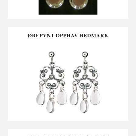
ØREPYNT OPPHAV HEDMARK