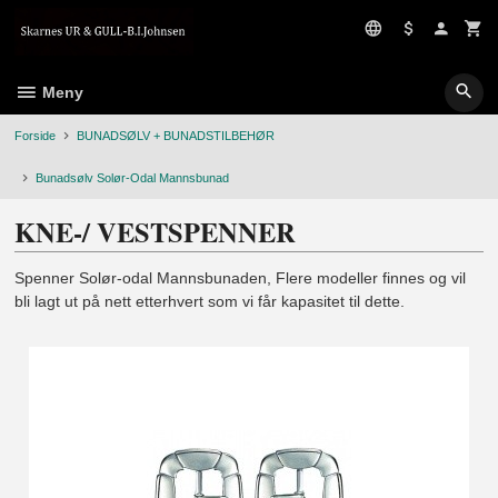
Gå
til
innholdet
Meny
Forside
BUNADSØLV + BUNADSTILBEHØR
Bunadsølv Solør-Odal Mannsbunad
KNE-/ VESTSPENNER
Spenner Solør-odal Mannsbunaden, Flere modeller finnes og vil
bli lagt ut på nett etterhvert som vi får kapasitet til dette.