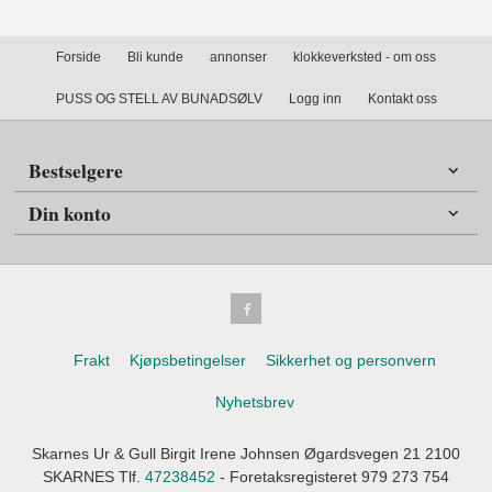
Forside
Bli kunde
annonser
klokkeverksted - om oss
PUSS OG STELL AV BUNADSØLV
Logg inn
Kontakt oss
Bestselgere
Din konto
Frakt
Kjøpsbetingelser
Sikkerhet og personvern
Nyhetsbrev
Skarnes Ur & Gull Birgit Irene Johnsen Øgardsvegen 21 2100
SKARNES Tlf.
47238452
- Foretaksregisteret 979 273 754