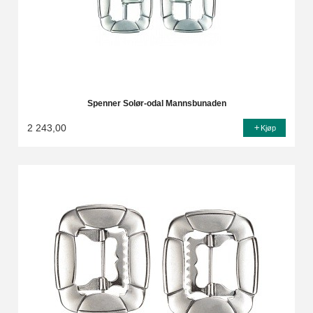
Spenner Solør-odal Mannsbunaden
2 243,00
Kjøp