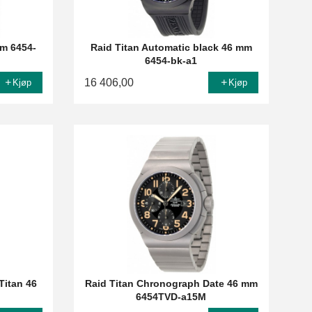
mm 6454-
Raid Titan Automatic black 46 mm
6454-bk-a1
16 406,00
Kjøp
Kjøp
Titan 46
Raid Titan Chronograph Date 46 mm
6454TVD-a15M