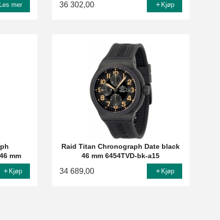
36 302,00
Les mer
Kjøp
aph
Raid Titan Chronograph Date black
 46 mm
46 mm 6454TVD-bk-a15
34 689,00
Kjøp
Kjøp