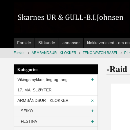
Gå
til
innholdet
Forside
Bli kunde
annonser
klokkeverksted - om os
Forside
ARMBÅNDSUR - KLOKKER
ZENO-WATCH BASEL
PI
-Raid
Kategorier
Vikingsmykker, ting og tang
17. MAI SLØYFER
ARMBÅNDSUR - KLOKKER
SEIKO
FESTINA