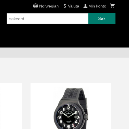
Norwegian
Valuta
Min konto
Søk