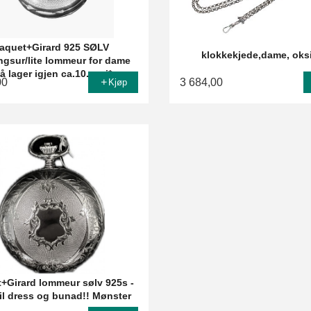
aquet+Girard 925 SØLV
klokkekjede,dame, oks
gsur/lite lommeur for dame
å lager igjen ca.10. mai*
00
3 684,00
Kjøp
+Girard lommeur sølv 925s -
til dress og bunad!! Mønster