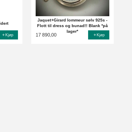
Jaquet+Girard lommeur sølv 925s -
idert
Flott til dress og bunad!! Blank *på
lager*
17 890,00
Kjøp
Kjøp