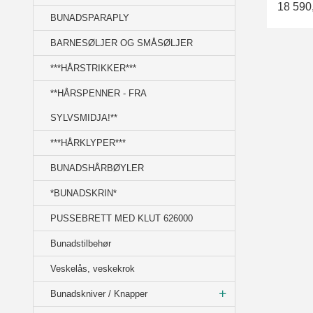
18 590
BUNADSPARAPLY
BARNESØLJER OG SMÅSØLJER
***HÅRSTRIKKER***
**HÅRSPENNER - FRA
SYLVSMIDJA!**
***HÅRKLYPER***
BUNADSHÅRBØYLER
*BUNADSKRIN*
PUSSEBRETT MED KLUT 626000
Bunadstilbehør
Veskelås, veskekrok
Bunadskniver / Knapper