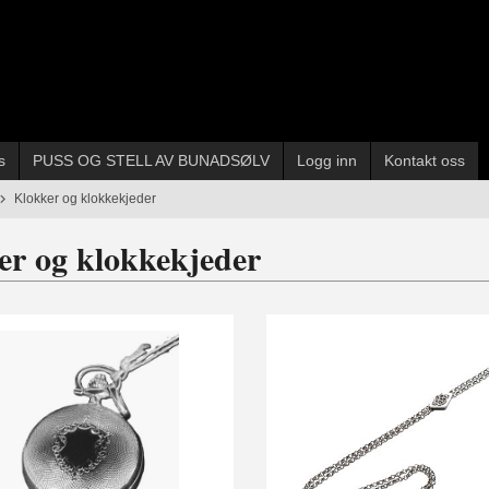
s
PUSS OG STELL AV BUNADSØLV
Logg inn
Kontakt oss
Klokker og klokkekjeder
er og klokkekjeder