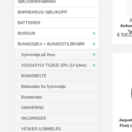
SØLVVAREFABRIKK
BARNEKRUS/-SØLVKOPP
J
BATTERIER
Anhen
*p
BORDUR
8 500,
BUNADSØLV + BUNADSTILBEHØR
Sylvsmidja på Voss
VOSSASYLV TILBUD 20% (14 fylker)
BUNADBELTE
Beltestøler fra Sylvsmidja
Bunadsslips
GRAVERING
HALSRINGER
Jaquet
Flott 
VESKER /LOMMELÅS