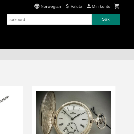
Norwegian
Valuta
Min konto
Søk