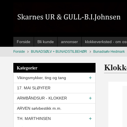
Gå
til
innholdet
Forside
Bli kunde
annonser
klokkeverksted - om os
Forside
BUNADSØLV + BUNADSTILBEHØR
Bunadsølv Hedmark
Klokk
Kategorier
Vikingsmykker, ting og tang
17. MAI SLØYFER
ARMBÅNDSUR - KLOKKER
ARVEN sølvbestikk m.m.
TH. MARTHINSEN