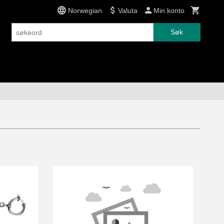
Norwegian
Valuta
Min konto
Søk