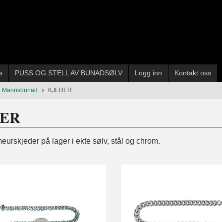
s
PUSS OG STELL AV BUNADSØLV
Logg inn
Kontakt oss
al Mannsbunad
KJEDER
DER
eurskjeder på lager i ekte sølv, stål og chrom.