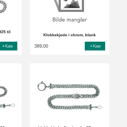
25 til
Klokkekjede i chrom, blank
389,00
Kjøp
Kjøp