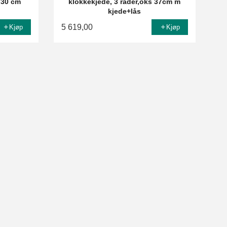
 30 cm
klokkekjede, 3 rader,oks 37cm m
kjede+lås
5 619,00
Kjøp
Kjøp