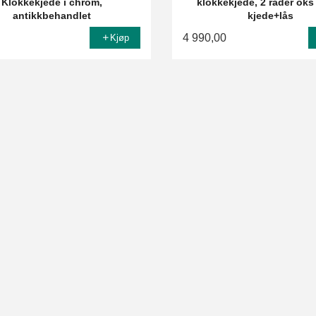
Klokkekjede i chrom,
klokkekjede, 2 rader oks
antikkbehandlet
kjede+lås
4 990,00
Kjøp