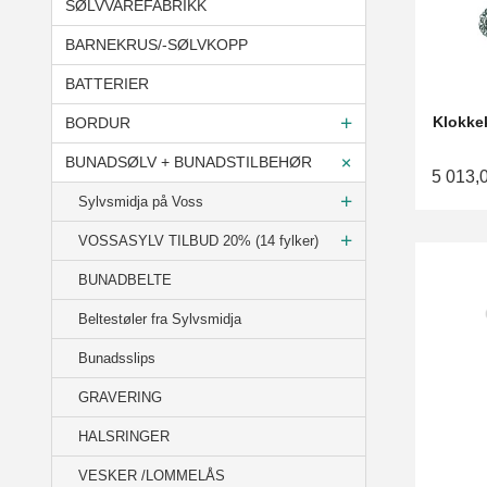
SØLVVAREFABRIKK
BARNEKRUS/-SØLVKOPP
BATTERIER
Klokkek
BORDUR
BUNADSØLV + BUNADSTILBEHØR
5 013,
Sylvsmidja på Voss
VOSSASYLV TILBUD 20% (14 fylker)
BUNADBELTE
Beltestøler fra Sylvsmidja
Bunadsslips
GRAVERING
HALSRINGER
VESKER /LOMMELÅS