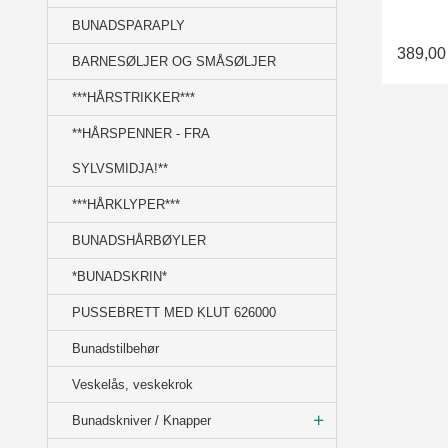
BUNADSPARAPLY
389,00
BARNESØLJER OG SMÅSØLJER
***HÅRSTRIKKER***
**HÅRSPENNER - FRA
SYLVSMIDJA!**
***HÅRKLYPER***
BUNADSHÅRBØYLER
*BUNADSKRIN*
PUSSEBRETT MED KLUT 626000
Bunadstilbehør
Veskelås, veskekrok
Bunadskniver / Knapper