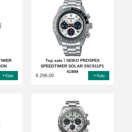
TIMER
Top sale ! SEIKO PROSPEX
ION
SPEEDTIMER SOLAR SSC911P1
41MM
8 298,00
Kjøp
Kjøp