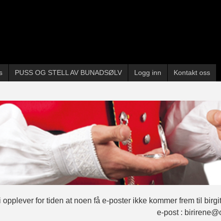
s
PUSS OG STELL AV BUNADSØLV
Logg inn
Kontakt oss
 opplever for tiden at noen få e-poster ikke kommer frem til birg
e-post : birirene@