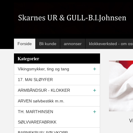
Gå
til
innholdet
Forside
Bli kunde
annonser
klokkeverksted - om os
Kategorier
Vikingsmykker, ting og tang
17. MAI SLØYFER
ARMBÅNDSUR - KLOKKER
ARVEN sølvbestikk m.m.
TH. MARTHINSEN
Vi
SØLVVAREFABRIKK
BARNEKRUS/-SØLVKOPP