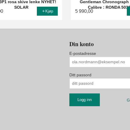
P1 rosa skive lenke NYHET!
Gentleman Chronograph
SOLAR
Calibre : RONDA 503
00
5 990,00
Kjøp
Din konto
E-postadresse
Ditt passord
G