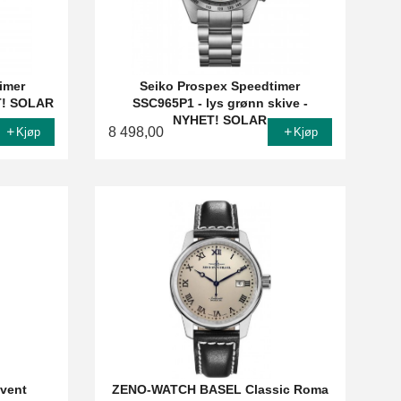
imer
Seiko Prospex Speedtimer
T! SOLAR
SSC965P1 - lys grønn skive -
NYHET! SOLAR
8 498,00
Kjøp
Kjøp
vent
ZENO-WATCH BASEL Classic Roma