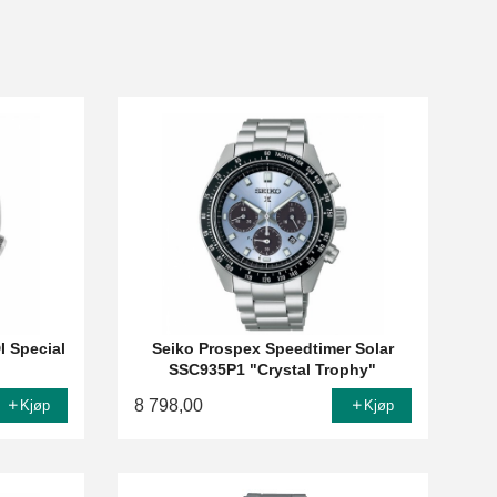
I Special
Seiko Prospex Speedtimer Solar
SSC935P1 "Crystal Trophy"
8 798,00
Kjøp
Kjøp