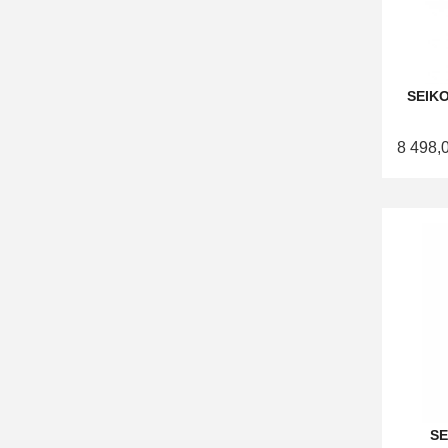
SEIK
8 498,
SE