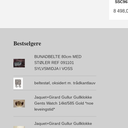
SSC963
8 498,
Bestselgere
BUNADBELTE 80cm MED
STØLER REF 091101
SYLVSMIDJA I VOSS
beltestøl, oksidert m. trådkantlauv
Jaquet+Girard Gullur Gullklokke
Gents Watch 14kt/585 Gold *noe
leveingstid*
Jaquet+Girard Gullur Gullklokke