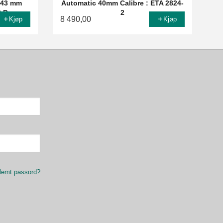
 43 mm
Automatic 40mm Calibre : ETA 2824-
0.D
2
8 490,00
Kjøp
Kjøp
lemt passord?