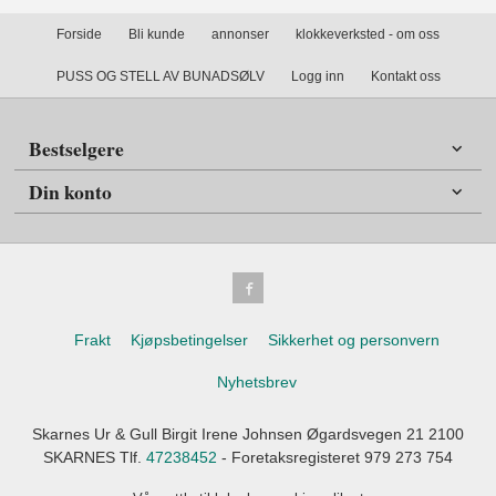
Forside
Bli kunde
annonser
klokkeverksted - om oss
PUSS OG STELL AV BUNADSØLV
Logg inn
Kontakt oss
Bestselgere
Din konto
Frakt
Kjøpsbetingelser
Sikkerhet og personvern
Nyhetsbrev
Skarnes Ur & Gull Birgit Irene Johnsen Øgardsvegen 21 2100
SKARNES Tlf.
47238452
- Foretaksregisteret 979 273 754