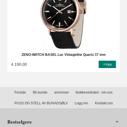
ZENO-WATCH BASEL Luc Vintageline Quartz 37 mm
4 190,00
Kjøp
Forside
Bli kunde
annonser
klokkeverksted - om oss
PUSS OG STELL AV BUNADSØLV
Logg inn
Kontakt oss
Bestselgere