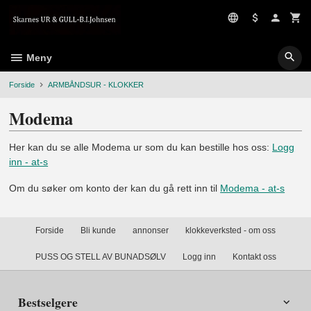
Gå
til
innholdet
Meny
Forside
ARMBÅNDSUR - KLOKKER
Modema
Her kan du se alle Modema ur som du kan bestille hos oss:
Logg
inn - at-s
Om du søker om konto der kan du gå rett inn til
Modema - at-s
Forside
Bli kunde
annonser
klokkeverksted - om oss
PUSS OG STELL AV BUNADSØLV
Logg inn
Kontakt oss
Bestselgere