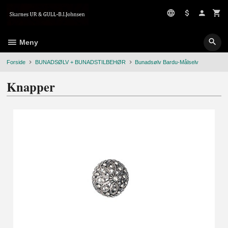
Gå
til
innholdet
Meny
Forside
BUNADSØLV + BUNADSTILBEHØR
Bunadsølv Bardu-Målselv
Knapper