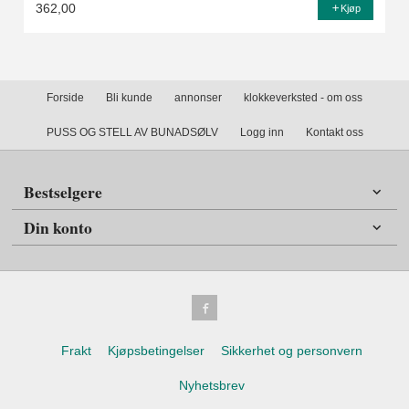
362,00
Kjøp
Forside
Bli kunde
annonser
klokkeverksted - om oss
PUSS OG STELL AV BUNADSØLV
Logg inn
Kontakt oss
Bestselgere
Din konto
Frakt
Kjøpsbetingelser
Sikkerhet og personvern
Nyhetsbrev