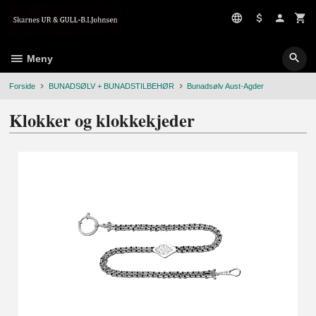
Gå
til
innholdet
Meny
Forside
BUNADSØLV + BUNADSTILBEHØR
Bunadsølv Aust-Agder
Klokker og klokkekjeder