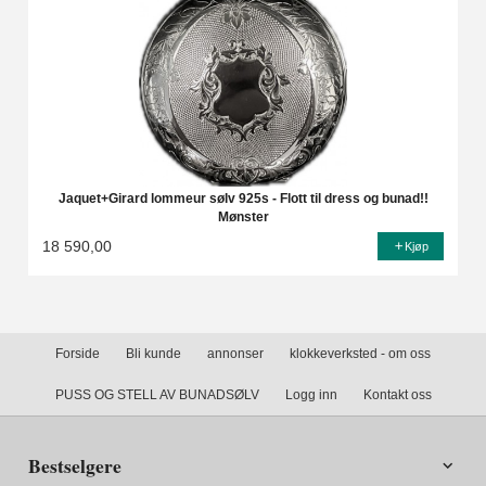
Jaquet+Girard lommeur sølv 925s - Flott til dress og bunad!!
Mønster
18 590,00
Kjøp
Forside
Bli kunde
annonser
klokkeverksted - om oss
PUSS OG STELL AV BUNADSØLV
Logg inn
Kontakt oss
Bestselgere