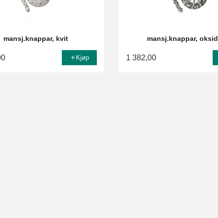
mansj.knappar, kvit
mansj.knappar, oksid
00
1 382,00
Kjøp