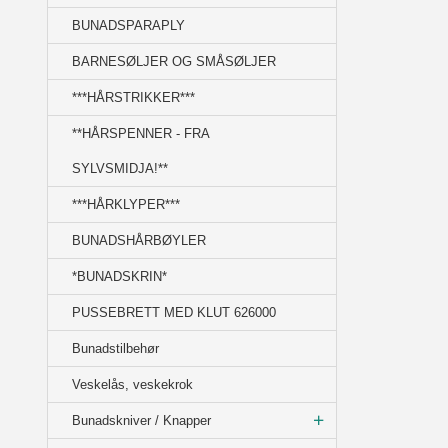
BUNADSPARAPLY
BARNESØLJER OG SMÅSØLJER
***HÅRSTRIKKER***
**HÅRSPENNER - FRA
SYLVSMIDJA!**
***HÅRKLYPER***
BUNADSHÅRBØYLER
*BUNADSKRIN*
PUSSEBRETT MED KLUT 626000
Bunadstilbehør
Veskelås, veskekrok
Bunadskniver / Knapper