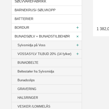
SØLVVAREFABRIKK
BARNEKRUS/-SØLVKOPP
BATTERIER
BORDUR
1 382,
BUNADSØLV + BUNADSTILBEHØR
Sylvsmidja på Voss
VOSSASYLV TILBUD 20% (14 fylker)
BUNADBELTE
Beltestøler fra Sylvsmidja
Bunadsslips
GRAVERING
HALSRINGER
VESKER /LOMMELÅS