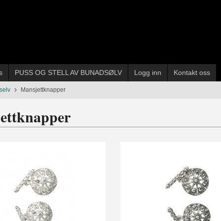
s
PUSS OG STELL AV BUNADSØLV
Logg inn
Kontakt oss
selv
Mansjettknapper
ettknapper