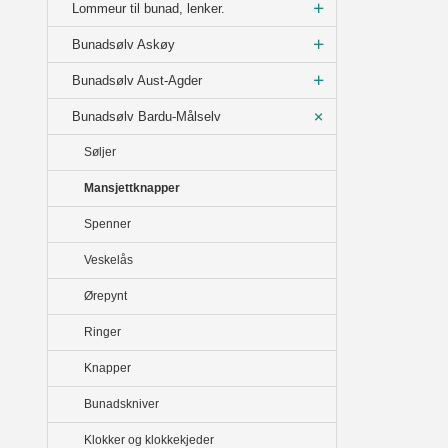
Lommeur til bunad, lenker.
Bunadsølv Askøy
Bunadsølv Aust-Agder
Bunadsølv Bardu-Målselv
Søljer
Mansjettknapper
Spenner
Veskelås
Ørepynt
Ringer
Knapper
Bunadskniver
Klokker og klokkekjeder