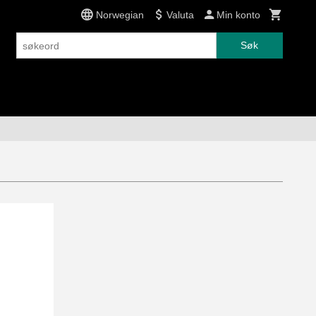
Norwegian
Valuta
Min konto
Søk