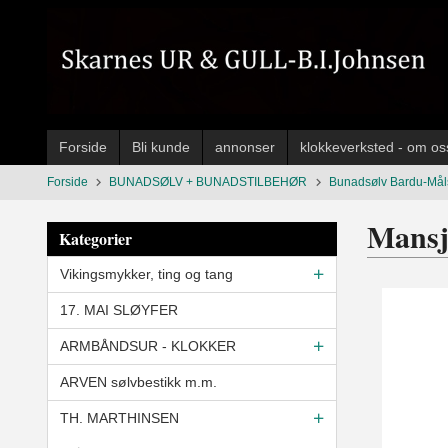
Gå
til
innholdet
Forside
Bli kunde
annonser
klokkeverksted - om os
Forside
BUNADSØLV + BUNADSTILBEHØR
Bunadsølv Bardu-Mål
Mansj
Kategorier
Vikingsmykker, ting og tang
17. MAI SLØYFER
ARMBÅNDSUR - KLOKKER
ARVEN sølvbestikk m.m.
TH. MARTHINSEN