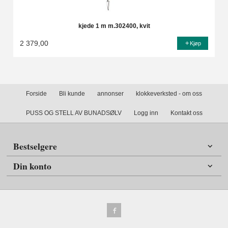
kjede 1 m m.302400, kvit
2 379,00
Kjøp
Forside
Bli kunde
annonser
klokkeverksted - om oss
PUSS OG STELL AV BUNADSØLV
Logg inn
Kontakt oss
Bestselgere
Din konto