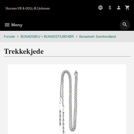
Gå
til
innholdet
Meny
Forside
BUNADSØLV + BUNADSTILBEHØR
Bunadsølv Sunnhordland
Trekkekjede