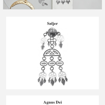
Søljer
Agnus Dei