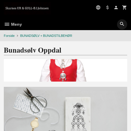
Gå
til
innholdet
Meny
Forside
BUNADSØLV + BUNADSTILBEHØR
Bunadsølv Oppdal