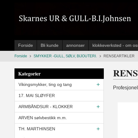
Gå
til
innholdet
Forside
Bli kunde
annonser
klokkeverksted - om os
Forside
SMYKKER -GULL, SØLV, BIJOUTERI.
RENSEARTIKLER
RENS
Kategorier
Vikingsmykker, ting og tang
Profesjonell
17. MAI SLØYFER
ARMBÅNDSUR - KLOKKER
ARVEN sølvbestikk m.m.
TH. MARTHINSEN