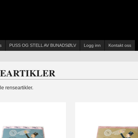
s
PUSS OG STELL AV BUNADSØLV
Logg inn
Kontakt oss
EARTIKLER
e renseartikler.