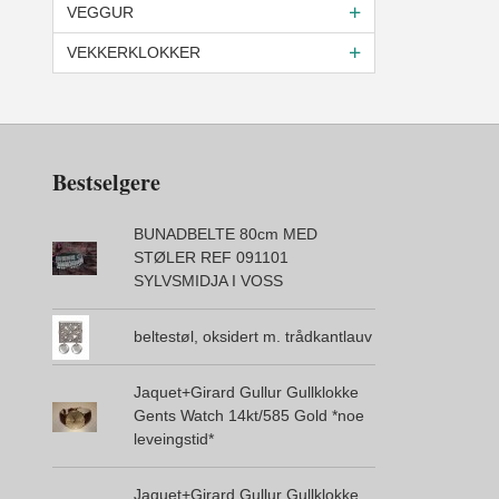
VEGGUR
VEKKERKLOKKER
Bestselgere
BUNADBELTE 80cm MED
STØLER REF 091101
SYLVSMIDJA I VOSS
beltestøl, oksidert m. trådkantlauv
Jaquet+Girard Gullur Gullklokke
Gents Watch 14kt/585 Gold *noe
leveingstid*
Jaquet+Girard Gullur Gullklokke