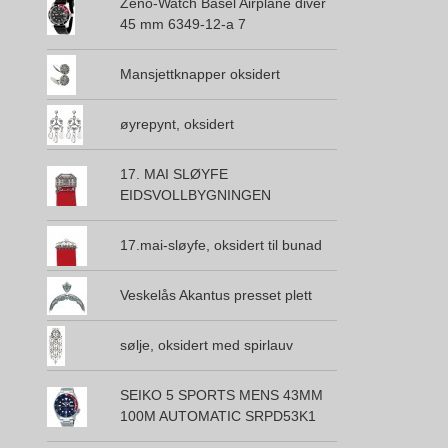
Zeno-Watch Basel Airplane diver
45 mm 6349-12-a 7
Mansjettknapper oksidert
øyrepynt, oksidert
17. MAI SLØYFE
EIDSVOLLBYGNINGEN
17.mai-sløyfe, oksidert til bunad
Veskelås Akantus presset plett
sølje, oksidert med spirlauv
SEIKO 5 SPORTS MENS 43MM
100M AUTOMATIC SRPD53K1