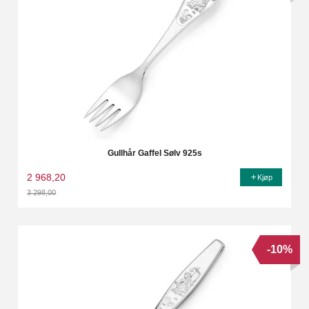
Gullhår Gaffel Sølv 925s
2 968,20
Kjøp
3 298,00
Rabatt
-10%