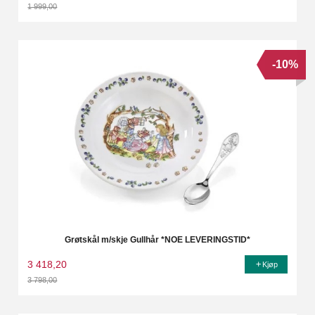
1 999,00
Rabatt
-10%
Grøtskål m/skje Gullhår *NOE LEVERINGSTID*
3 418,20
Kjøp
3 798,00
Rabatt