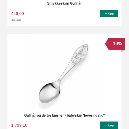
Smykkeskrin Gullhår
449,00
Kjøp
499,00
Rabatt
-10%
Gullhår og de tre bjørner - babyskje *leveringstid*
1 799,10
Kjøp