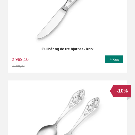
Gullhår og de tre bjørner - kniv
2 969,10
Kjøp
3 299,00
Rabatt
-10%