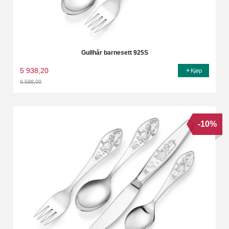
Gullhår barnesett 925S
5 938,20
Kjøp
6 598,00
Rabatt
-10%