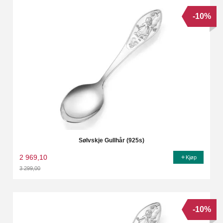
-10%
Sølvskje Gullhår (925s)
2 969,10
Kjøp
3 299,00
Rabatt
-10%