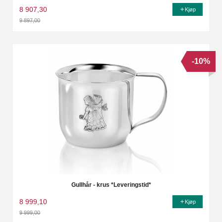
8 907,30
Kjøp
9 897,00
Rabatt
-10%
Gullhår - krus *Leveringstid*
8 999,10
Kjøp
9 999,00
Rabatt