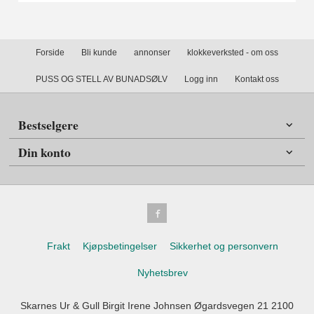
Forside
Bli kunde
annonser
klokkeverksted - om oss
PUSS OG STELL AV BUNADSØLV
Logg inn
Kontakt oss
Bestselgere
Din konto
Frakt
Kjøpsbetingelser
Sikkerhet og personvern
Nyhetsbrev
Skarnes Ur & Gull Birgit Irene Johnsen Øgardsvegen 21 2100