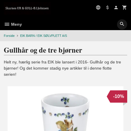
Gå
til
innholdet
Meny
Forside
EIK BARN / EIK SØLVPLETT A/S
Gullhår og de tre bjørner
Helt ny, hærlig serie fra EIK ble lansert i 2016- Gullhår og de tre
bjørner! Og det kommer stadig nye artikler til i denne flotte
serien!
-10%