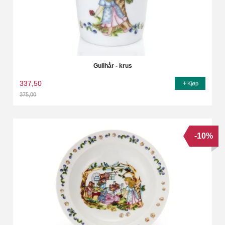
Gullhår - krus
337,50
Kjøp
375,00
Rabatt
-10%