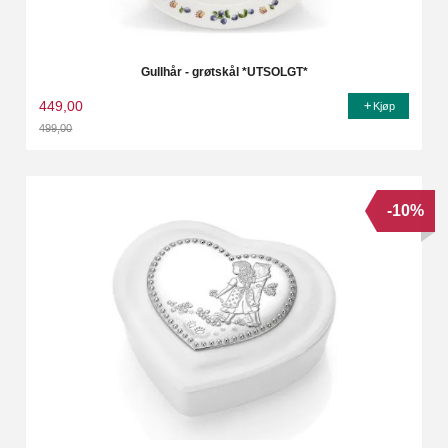
Gullhår - grøtskål *UTSOLGT*
449,00
Kjøp
499,00
Rabatt
-10%