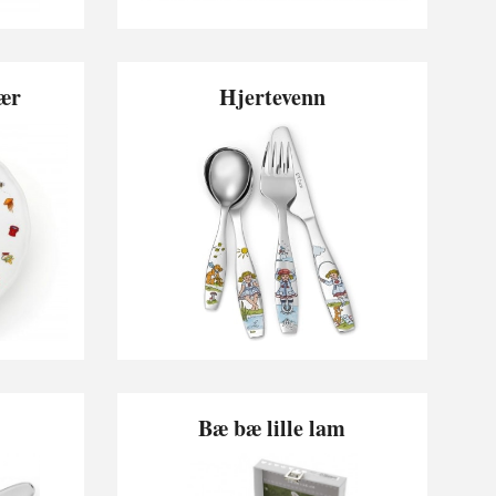
jær
Hjertevenn
Bæ bæ lille lam