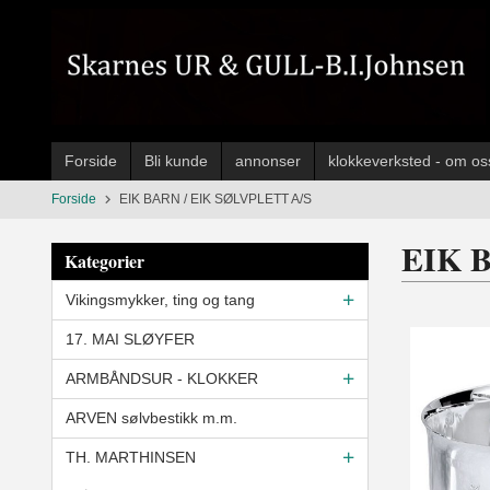
Gå
til
innholdet
Forside
Bli kunde
annonser
klokkeverksted - om os
Forside
EIK BARN / EIK SØLVPLETT A/S
EIK 
Kategorier
Vikingsmykker, ting og tang
17. MAI SLØYFER
ARMBÅNDSUR - KLOKKER
ARVEN sølvbestikk m.m.
TH. MARTHINSEN