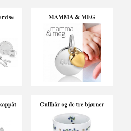
ervise
MAMMA & MEG
kappåt
Gullhår og de tre bjørner