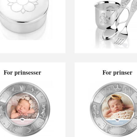
For prinsesser
For prinser