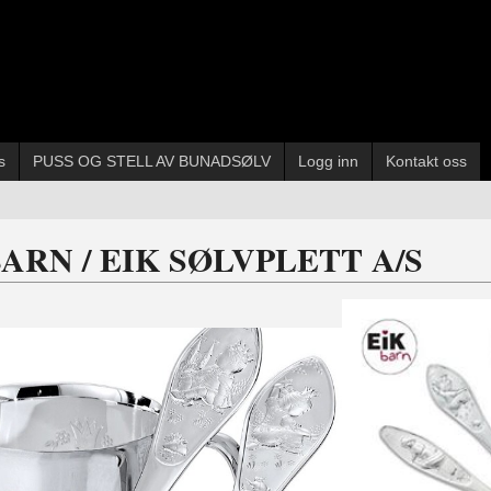
s
PUSS OG STELL AV BUNADSØLV
Logg inn
Kontakt oss
BARN / EIK SØLVPLETT A/S