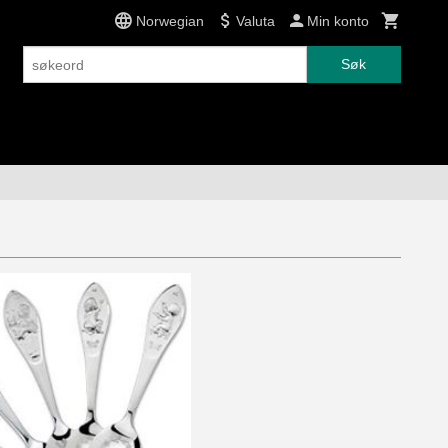
Norwegian
Valuta
Min konto
Søk