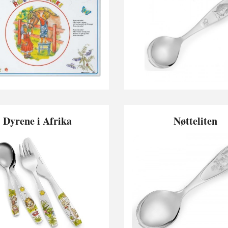
Dyrene i Afrika
Nøtteliten