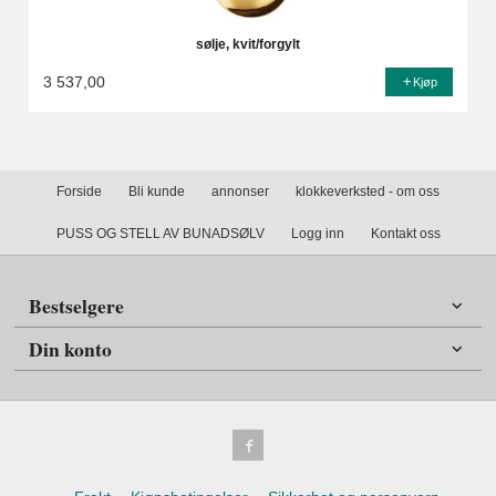
sølje, kvit/forgylt
3 537,00
Kjøp
Forside
Bli kunde
annonser
klokkeverksted - om oss
PUSS OG STELL AV BUNADSØLV
Logg inn
Kontakt oss
Bestselgere
Din konto