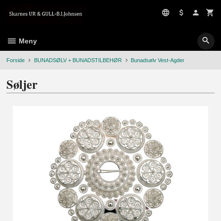
Gå
til
innholdet
Meny
Forside
BUNADSØLV + BUNADSTILBEHØR
Bunadsølv Vest-Agder
Søljer