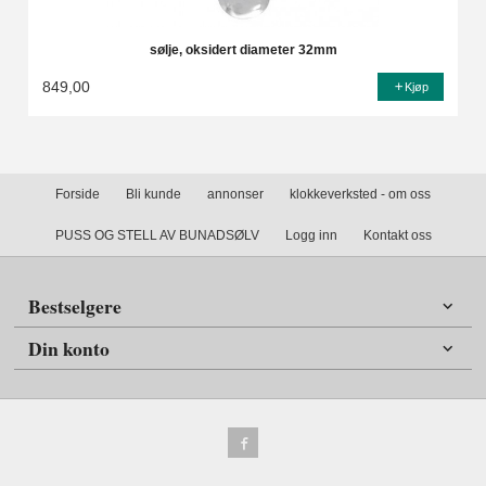
sølje, oksidert diameter 32mm
849,00
Kjøp
Forside
Bli kunde
annonser
klokkeverksted - om oss
PUSS OG STELL AV BUNADSØLV
Logg inn
Kontakt oss
Bestselgere
Din konto