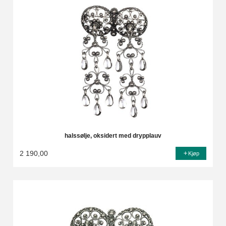
halssølje, oksidert med drypplauv
2 190,00
Kjøp