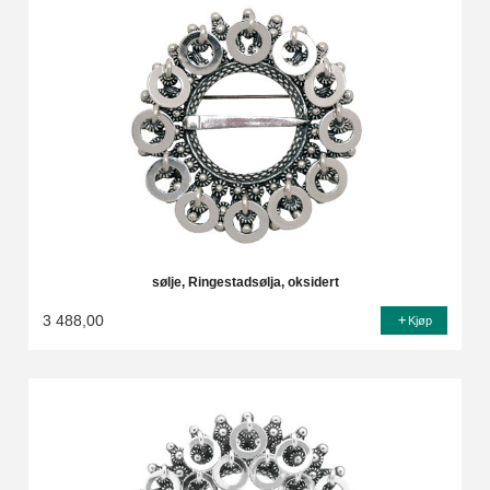
sølje, Ringestadsølja, oksidert
3 488,00
Kjøp