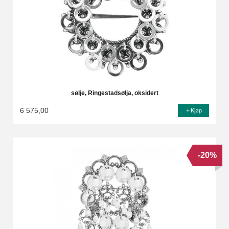
sølje, Ringestadsølja, oksidert
6 575,00
Kjøp
-20%