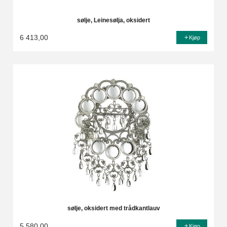
sølje, Leinesølja, oksidert
6 413,00
Kjøp
sølje, oksidert med trådkantlauv
5 580,00
Kjøp