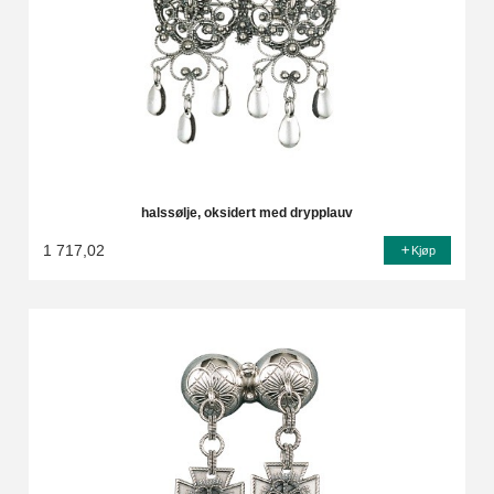
halssølje, oksidert med drypplauv
1 717,02
Kjøp