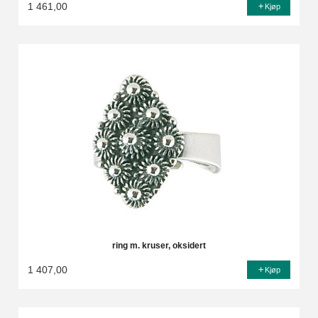
1 461,00
Kjøp
ring m. kruser, oksidert
1 407,00
Kjøp