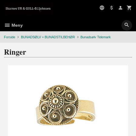
Gå
til
innholdet
Meny
Forside
BUNADSØLV + BUNADSTILBEHØR
Bunadsølv Telemark
Ringer