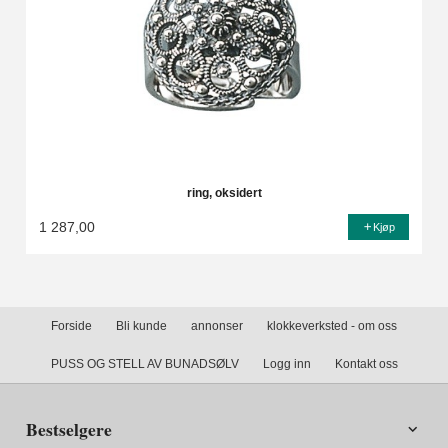
ring, oksidert
1 287,00
Kjøp
Forside
Bli kunde
annonser
klokkeverksted - om oss
PUSS OG STELL AV BUNADSØLV
Logg inn
Kontakt oss
Bestselgere