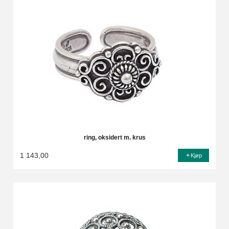
ring, oksidert m. krus
1 143,00
Kjøp