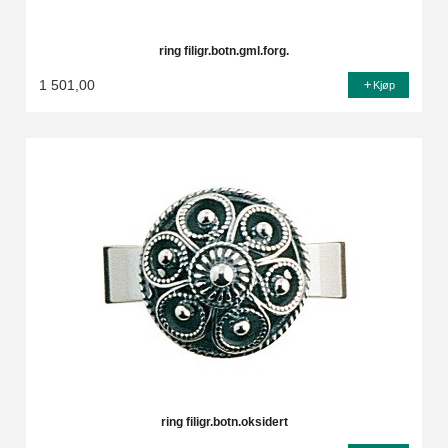
ring filigr.botn.gml.forg.
1 501,00
Kjøp
ring filigr.botn.oksidert