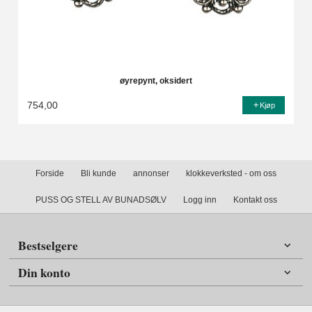
øyrepynt, oksidert
754,00
Kjøp
Forside
Bli kunde
annonser
klokkeverksted - om oss
PUSS OG STELL AV BUNADSØLV
Logg inn
Kontakt oss
Bestselgere
Din konto