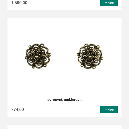
1 590,00
Kjøp
øyrepynt, gml.forgylt
774,00
Kjøp