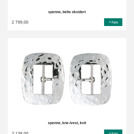
spenne, belte oksidert
2 799,00
Kjøp
spenne, kne-/vest, kvit
2 138,00
Kjøp