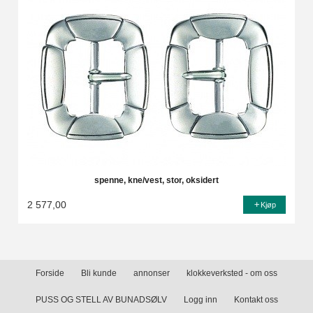
spenne, kne/vest, stor, oksidert
2 577,00
Kjøp
Forside
Bli kunde
annonser
klokkeverksted - om oss
PUSS OG STELL AV BUNADSØLV
Logg inn
Kontakt oss