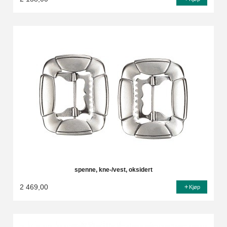
spenne, kne-/vest, oksidert
2 469,00
Kjøp