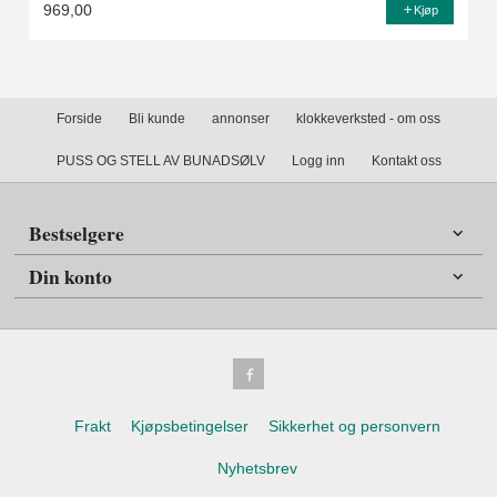
969,00
Kjøp
Forside
Bli kunde
annonser
klokkeverksted - om oss
PUSS OG STELL AV BUNADSØLV
Logg inn
Kontakt oss
Bestselgere
Din konto
Frakt
Kjøpsbetingelser
Sikkerhet og personvern
Nyhetsbrev