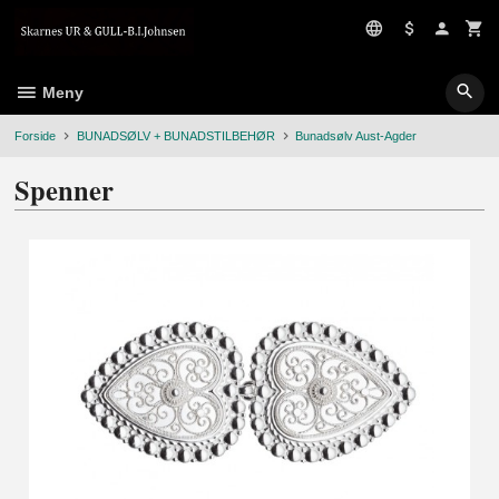
Gå
til
innholdet
Meny
Forside
BUNADSØLV + BUNADSTILBEHØR
Bunadsølv Aust-Agder
Spenner