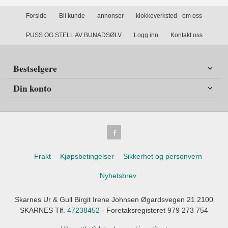
Forside
Bli kunde
annonser
klokkeverksted - om oss
PUSS OG STELL AV BUNADSØLV
Logg inn
Kontakt oss
Bestselgere
Din konto
Frakt
Kjøpsbetingelser
Sikkerhet og personvern
Nyhetsbrev
Skarnes Ur & Gull Birgit Irene Johnsen Øgardsvegen 21 2100
SKARNES Tlf.
47238452
- Foretaksregisteret 979 273 754