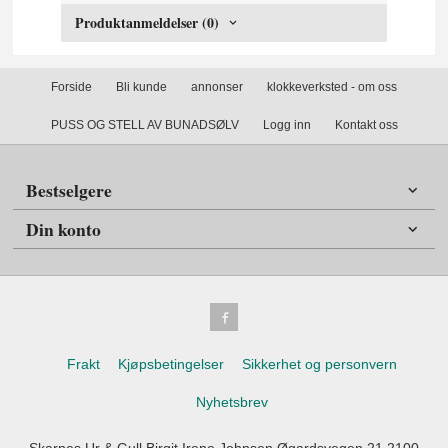
Produktanmeldelser (0)
Forside
Bli kunde
annonser
klokkeverksted - om oss
PUSS OG STELL AV BUNADSØLV
Logg inn
Kontakt oss
Bestselgere
Din konto
Frakt
Kjøpsbetingelser
Sikkerhet og personvern
Nyhetsbrev