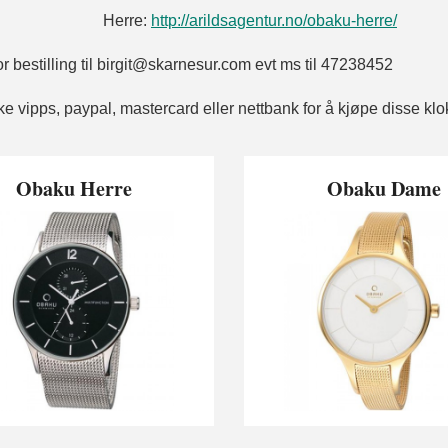
rre:
http://arildsagentur.no/obaku-herre/
for bestilling til birgit@skarnesur.com evt ms til 47238452
e vipps, paypal, mastercard eller nettbank for å kjøpe disse kl
Obaku Herre
Obaku Dame