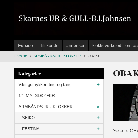
Gå
til
innholdet
Forside
Bli kunde
annonser
klokkeverksted - om os
Forside
ARMBÅNDSUR - KLOKKER
OBAKU
OBA
Kategorier
Vikingsmykker, ting og tang
17. MAI SLØYFER
ARMBÅNDSUR - KLOKKER
SEIKO
FESTINA
Se alle OB