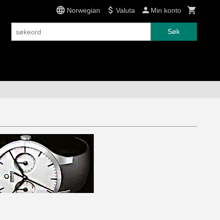
Norwegian
Valuta
Min konto
Søk