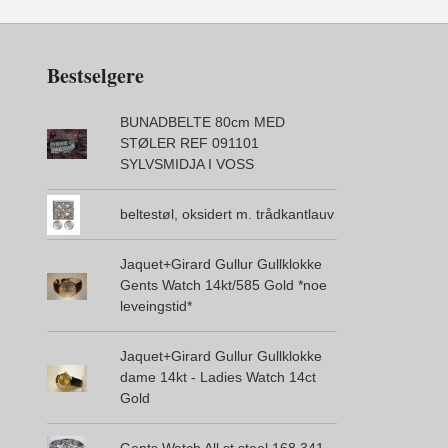
Bestselgere
BUNADBELTE 80cm MED
STØLER REF 091101
SYLVSMIDJA I VOSS
beltestøl, oksidert m. trådkantlauv
Jaquet+Girard Gullur Gullklokke
Gents Watch 14kt/585 Gold *noe
leveingstid*
Jaquet+Girard Gullur Gullklokke
dame 14kt - Ladies Watch 14ct
Gold
Gents Watch All st.steel 168.341