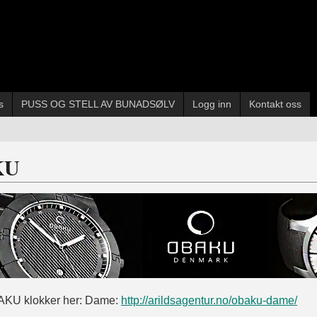
s
PUSS OG STELL AV BUNADSØLV
Logg inn
Kontakt oss
KU
AKU klokker her: Dame:
http://arildsagentur.no/obaku-dame/