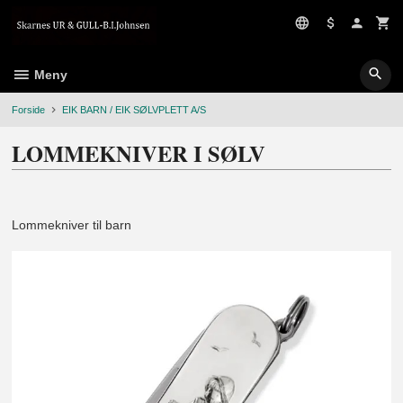
Gå
til
innholdet
Meny
Forside
EIK BARN / EIK SØLVPLETT A/S
LOMMEKNIVER I SØLV
Lommekniver til barn