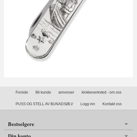
Forside
Bli kunde
annonser
klokkeverksted - om oss
PUSS OG STELL AV BUNADSØLV
Logg inn
Kontakt oss
Bestselgere
Din konto