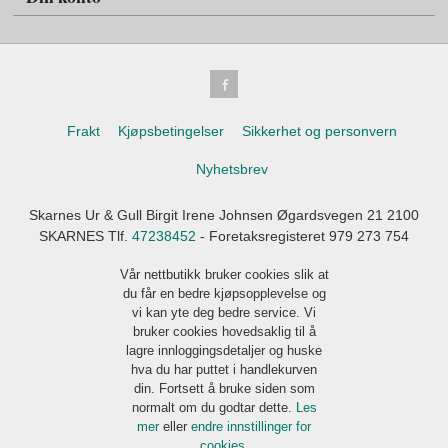
Frakt
Kjøpsbetingelser
Sikkerhet og personvern
Nyhetsbrev
Skarnes Ur & Gull Birgit Irene Johnsen Øgardsvegen 21 2100
SKARNES Tlf.
47238452
- Foretaksregisteret 979 273 754
Vår nettbutikk bruker cookies slik at
du får en bedre kjøpsopplevelse og
vi kan yte deg bedre service. Vi
bruker cookies hovedsaklig til å
lagre innloggingsdetaljer og huske
hva du har puttet i handlekurven
din. Fortsett å bruke siden som
normalt om du godtar dette.
Les
mer
eller
endre innstillinger for
cookies.