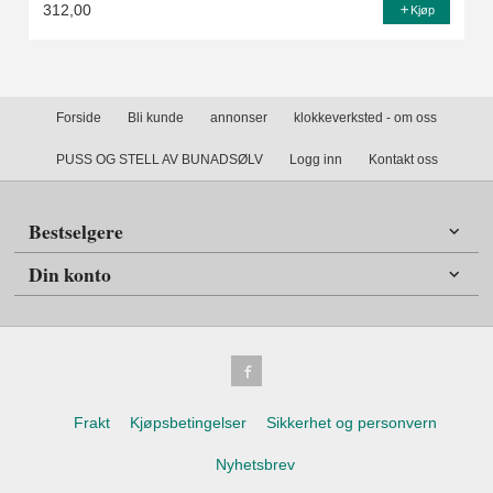
312,00
Kjøp
Forside
Bli kunde
annonser
klokkeverksted - om oss
PUSS OG STELL AV BUNADSØLV
Logg inn
Kontakt oss
Bestselgere
Din konto
Frakt
Kjøpsbetingelser
Sikkerhet og personvern
Nyhetsbrev