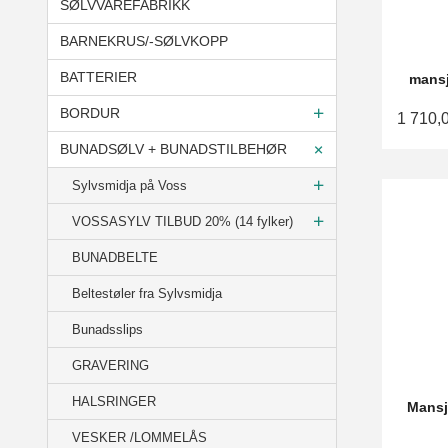
SØLVVAREFABRIKK
BARNEKRUS/-SØLVKOPP
BATTERIER
mansj
BORDUR
1 710,
BUNADSØLV + BUNADSTILBEHØR
Sylvsmidja på Voss
VOSSASYLV TILBUD 20% (14 fylker)
BUNADBELTE
Beltestøler fra Sylvsmidja
Bunadsslips
GRAVERING
HALSRINGER
Mansj
VESKER /LOMMELÅS