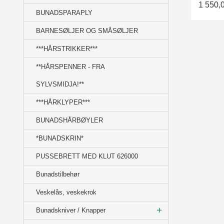
1 550,
BUNADSPARAPLY
BARNESØLJER OG SMÅSØLJER
***HÅRSTRIKKER***
**HÅRSPENNER - FRA
SYLVSMIDJA!**
***HÅRKLYPER***
BUNADSHÅRBØYLER
*BUNADSKRIN*
PUSSEBRETT MED KLUT 626000
Bunadstilbehør
Veskelås, veskekrok
Bunadskniver / Knapper