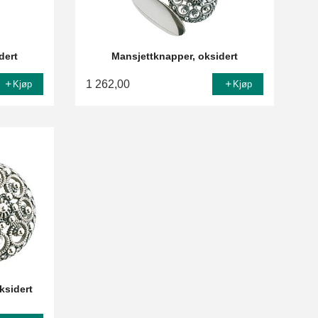
dert
Mansjettknapper, oksidert
1 262,00
Kjøp
Kjøp
ksidert