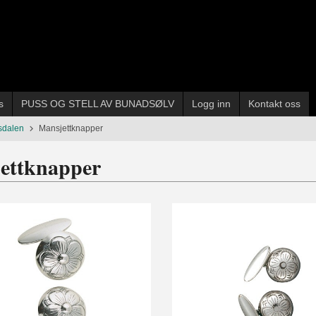
s
PUSS OG STELL AV BUNADSØLV
Logg inn
Kontakt oss
sdalen
Mansjettknapper
ettknapper