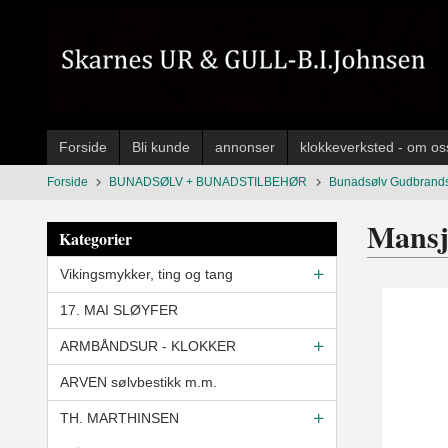
Gå
til
innholdet
Forside
Bli kunde
annonser
klokkeverksted - om os
Forside
BUNADSØLV + BUNADSTILBEHØR
Bunadsølv Gudbrand
Mansj
Kategorier
Vikingsmykker, ting og tang
17. MAI SLØYFER
ARMBÅNDSUR - KLOKKER
ARVEN sølvbestikk m.m.
TH. MARTHINSEN