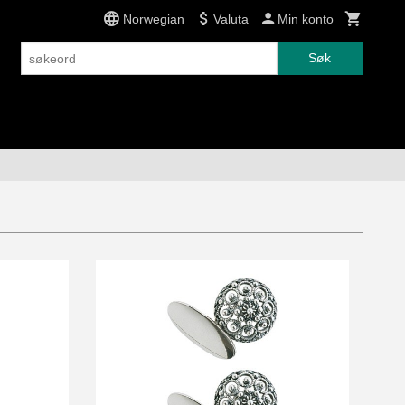
Norwegian
Valuta
Min konto
Søk