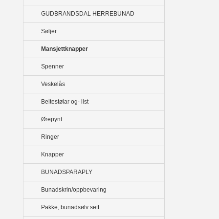
GUDBRANDSDAL HERREBUNAD
Søljer
Mansjettknapper
Spenner
Veskelås
Beltestølar og- list
Ørepynt
Ringer
Knapper
BUNADSPARAPLY
Bunadskrin/oppbevaring
Pakke, bunadsølv sett