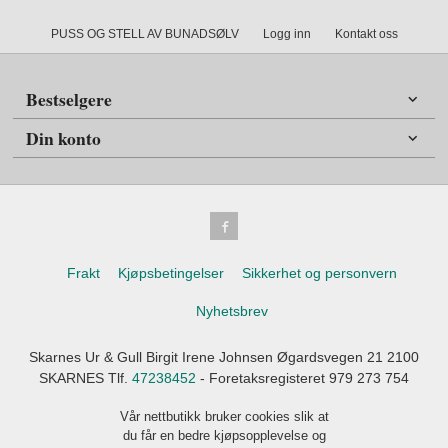
PUSS OG STELL AV BUNADSØLV
Logg inn
Kontakt oss
Bestselgere
Din konto
Frakt
Kjøpsbetingelser
Sikkerhet og personvern
Nyhetsbrev
Skarnes Ur & Gull Birgit Irene Johnsen Øgardsvegen 21 2100
SKARNES Tlf.
47238452
- Foretaksregisteret 979 273 754
Vår nettbutikk bruker cookies slik at
du får en bedre kjøpsopplevelse og