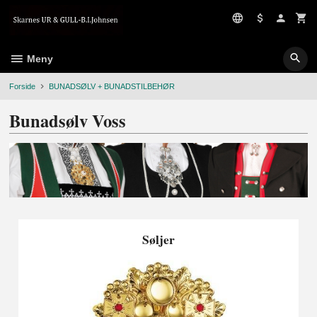
Gå
til
innholdet
Meny
Forside
BUNADSØLV + BUNADSTILBEHØR
Bunadsølv Voss
Søljer