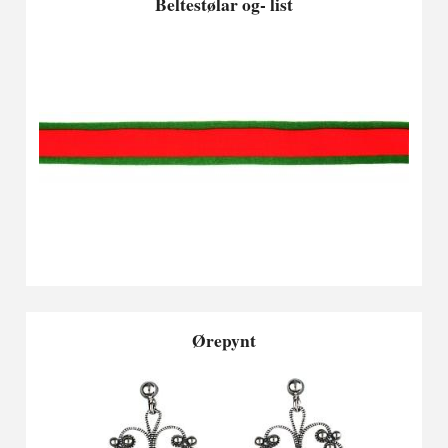
Beltestølar og- list
Ørepynt