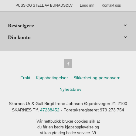
PUSS OG STELL AV BUNADSØLV
Logg inn
Kontakt oss
Bestselgere
Din konto
Frakt
Kjøpsbetingelser
Sikkerhet og personvern
Nyhetsbrev
Skarnes Ur & Gull Birgit Irene Johnsen Øgardsvegen 21 2100
SKARNES Tlf.
47238452
- Foretaksregisteret 979 273 754
Vår nettbutikk bruker cookies slik at
du får en bedre kjøpsopplevelse og
vi kan yte deg bedre service. Vi