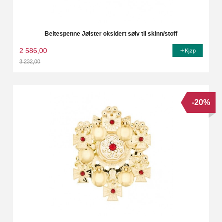
Beltespenne Jølster oksidert sølv til skinn/stoff
2 586,00
Kjøp
3 232,00
Rabatt
-20%