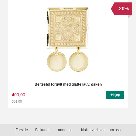
-20%
Beltestøl forgylt med glatte lauv, øsken
400,00
Kjøp
501,00
Rabatt
Forside
Bli kunde
annonser
klokkeverksted - om oss