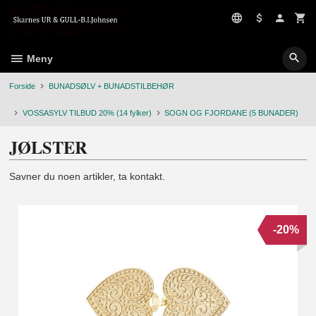
Gå
til
innholdet
Meny
Forside
BUNADSØLV + BUNADSTILBEHØR
VOSSASYLV TILBUD 20% (14 fylker)
SOGN OG FJORDANE (5 BUNADER)
JØLSTER
Savner du noen artikler, ta kontakt.
-20%