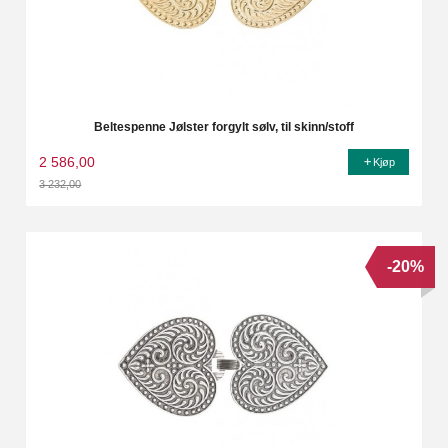
Beltespenne Jølster forgylt sølv, til skinn/stoff
2 586,00
Kjøp
3 232,00
Rabatt
-20%