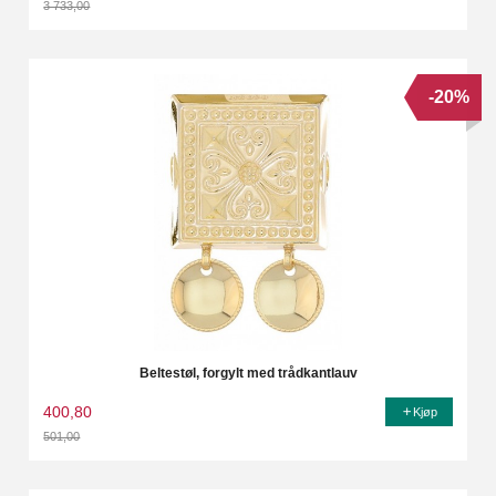
3 733,00
Rabatt
-20%
Beltestøl, forgylt med trådkantlauv
400,80
Kjøp
501,00
Rabatt