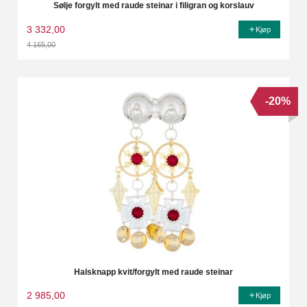
Sølje forgylt med raude steinar i filigran og korslauv
3 332,00
Kjøp
4 165,00
Rabatt
-20%
Halsknapp kvit/forgylt med raude steinar
2 985,00
Kjøp