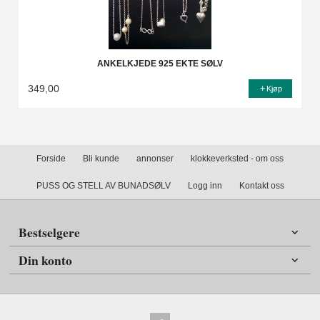
ANKELKJEDE 925 EKTE SØLV
349,00
Kjøp
Forside
Bli kunde
annonser
klokkeverksted - om oss
PUSS OG STELL AV BUNADSØLV
Logg inn
Kontakt oss
Bestselgere
Din konto