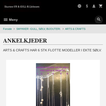
Gå
til
innholdet
Meny
Forside
SMYKKER -GULL, SØLV, BIJOUTERI.
ARTS & CRAFTS
ANKELKJEDER
ARTS & CRAFTS HAR 6 STK FLOTTE MODELLER I EKTE SØLV.