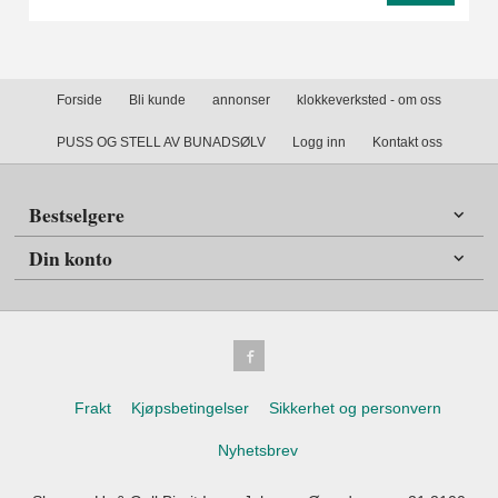
Forside
Bli kunde
annonser
klokkeverksted - om oss
PUSS OG STELL AV BUNADSØLV
Logg inn
Kontakt oss
Bestselgere
Din konto
Frakt
Kjøpsbetingelser
Sikkerhet og personvern
Nyhetsbrev