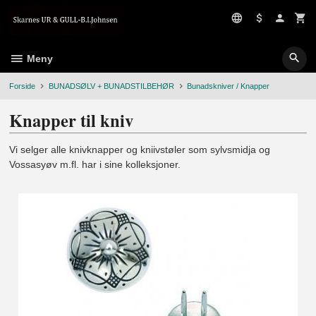
Gå
til
innholdet
Meny
Forside
BUNADSØLV + BUNADSTILBEHØR
Bunadskniver / Knapper
Knapper til kniv
Vi selger alle knivknapper og kniivstøler som sylvsmidja og
Vossasyøv m.fl. har i sine kolleksjoner.