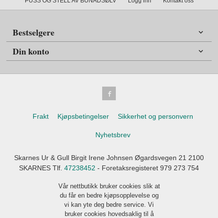
PUSS OG STELL AV BUNADSØLV
Logg inn
Kontakt oss
Bestselgere
Din konto
Frakt
Kjøpsbetingelser
Sikkerhet og personvern
Nyhetsbrev
Skarnes Ur & Gull Birgit Irene Johnsen Øgardsvegen 21 2100
SKARNES Tlf.
47238452
- Foretaksregisteret 979 273 754
Vår nettbutikk bruker cookies slik at
du får en bedre kjøpsopplevelse og
vi kan yte deg bedre service. Vi
bruker cookies hovedsaklig til å