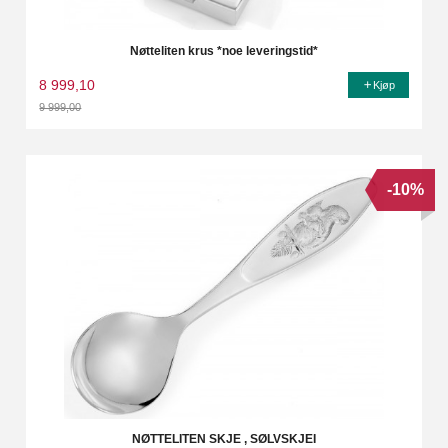
Nøtteliten krus *noe leveringstid*
8 999,10
Kjøp
9 999,00
Rabatt
-10%
NØTTELITEN SKJE , SØLVSKJEI