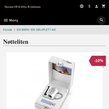
Gå
til
innholdet
Meny
Forside
EIK BARN / EIK SØLVPLETT A/S
Nøtteliten
-10%