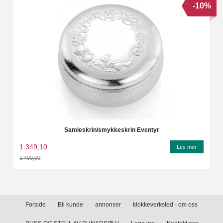
-10%
Samleskrin/smykkeskrin Eventyr
1 349,10
Les mer
1 499,00
Rabatt
Forside
Bli kunde
annonser
klokkeverksted - om oss