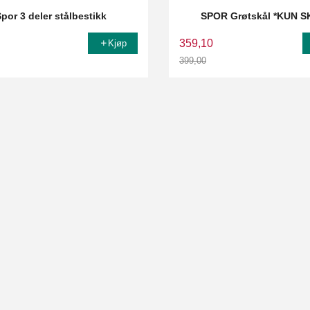
Spor 3 deler stålbestikk
SPOR Grøtskål *KUN S
359,10
Kjøp
399,00
Rabatt