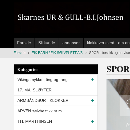
Gå
til
innholdet
Forside
Bli kunde
annonser
klokkeverksted - om os
Forside
EIK BARN / EIK SØLVPLETT A/S
SPOR - bestikk og servise
SPOR -
Kategorier
Vikingsmykker, ting og tang
17. MAI SLØYFER
ARMBÅNDSUR - KLOKKER
ARVEN sølvbestikk m.m.
TH. MARTHINSEN