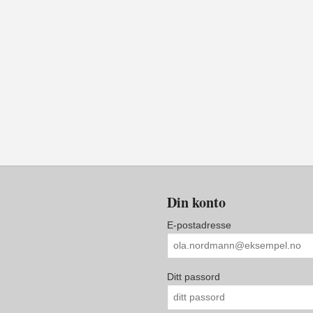
Din konto
E-postadresse
Ditt passord