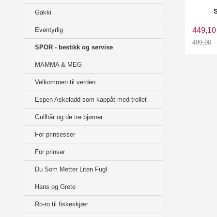
Gakki
Eventyrlig
449,10
499,00
SPOR - bestikk og servise
Rabatt
MAMMA & MEG
Velkommen til verden
Espen Askeladd som kappåt med trollet
Gullhår og de tre bjørner
For prinsesser
For prinser
Du Som Metter Liten Fugl
Hans og Grete
Ro-ro til fiskeskjær