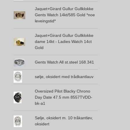
Jaquet+Girard Gullur Gullklokke
Gents Watch 14kt/585 Gold *noe
leveingstid*
Jaquet+Girard Gullur Gullklokke
dame 14kt - Ladies Watch 14ct
Gold
Gents Watch All st.steel 168.341
sølje, oksidert med trådkantlauv
Oversized Pilot Blacky Chrono
Day Date 47.5 mm 8557TVDD-
bk-a1
Sølje, oksidert m. 10 tråkantløv,
oksidert