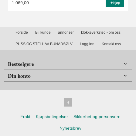
1 069,00
Kjøp
Forside
Bli kunde
annonser
klokkeverksted - om oss
PUSS OG STELL AV BUNADSØLV
Logg inn
Kontakt oss
Bestselgere
Din konto
Frakt
Kjøpsbetingelser
Sikkerhet og personvern
Nyhetsbrev