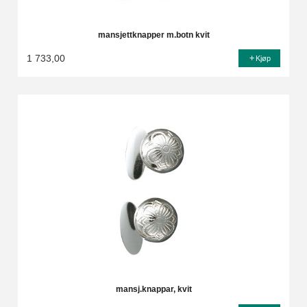
mansjettknapper m.botn kvit
1 733,00
Kjøp
mansj.knappar, kvit