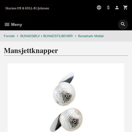
Gå
til
innholdet
Meny
Forside
BUNADSØLV + BUNADSTILBEHØR
Bunadsølv Meldal
Mansjettknapper