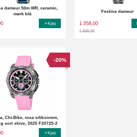
na dameur 50m WR, ceramic,
Festina dameur
mørk blå
00
1 358,00
Kjøp
1 698,00
Rabatt
-20%
a, Chr.Bike, rosa silikonrem,
og sort skive, 2025 F20725-2
00
Kjøp