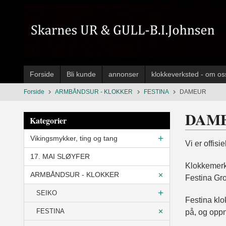
Gå
til
innholdet
Forside
Bli kunde
annonser
klokkeverksted - om os
Forside
ARMBÅNDSUR - KLOKKER
FESTINA
DAMEUR
DAM
Kategorier
Vikingsmykker, ting og tang
Vi er offis
17. MAI SLØYFER
Klokkemerke
ARMBÅNDSUR - KLOKKER
Festina Gro
SEIKO
Festina klok
FESTINA
på, og oppn