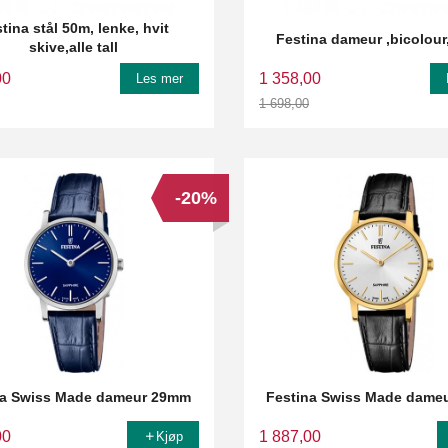
tina stål 50m, lenke, hvit
Festina dameur ,bicolour
skive,alle tall
00
1 358,00
Les mer
1 698,00
Rabatt
-20%
na Swiss Made dameur 29mm
Festina Swiss Made dame
00
1 887,00
Kjøp