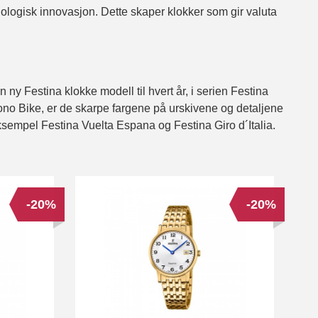
nologisk innovasjon. Dette skaper klokker som gir valuta
en ny Festina klokke modell til hvert år, i serien Festina
ono Bike, er de skarpe fargene på urskivene og detaljene
 eksempel Festina Vuelta Espana og Festina Giro d´Italia.
-20%
-20%