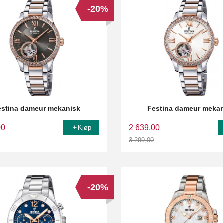
-20%
estina dameur mekanisk
Festina dameur meka
00
2 639,00
Kjøp
3 299,00
Rabatt
-20%