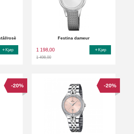
tål/rosè
Festina dameur
1 198,00
Kjøp
Kjøp
1 498,00
Rabatt
-20%
-20%