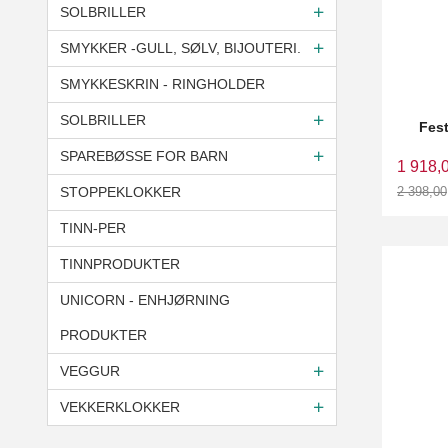
SOLBRILLER
SMYKKER -GULL, SØLV, BIJOUTERI.
SMYKKESKRIN - RINGHOLDER
SOLBRILLER
Fes
SPAREBØSSE FOR BARN
1 918,
STOPPEKLOKKER
2 398,00
Rabatt
TINN-PER
TINNPRODUKTER
UNICORN - ENHJØRNING
PRODUKTER
VEGGUR
VEKKERKLOKKER