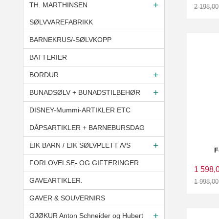
TH. MARTHINSEN
2 198,00
Rabatt
SØLVVAREFABRIKK
BARNEKRUS/-SØLVKOPP
BATTERIER
BORDUR
BUNADSØLV + BUNADSTILBEHØR
DISNEY-Mummi-ARTIKLER ETC
DÅPSARTIKLER + BARNEBURSDAG
EIK BARN / EIK SØLVPLETT A/S
F
FORLOVELSE- OG GIFTERINGER
1 598,
GAVEARTIKLER.
1 998,00
Rabatt
GAVER & SOUVERNIRS
GJØKUR Anton Schneider og Hubert