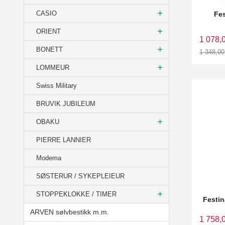
CASIO
Fes
ORIENT
1 078,
BONETT
1 348,00
Rabatt
LOMMEUR
Swiss Military
BRUVIK JUBILEUM
OBAKU
PIERRE LANNIER
Modema
SØSTERUR / SYKEPLEIEUR
STOPPEKLOKKE / TIMER
Festi
ARVEN sølvbestikk m.m.
1 758,