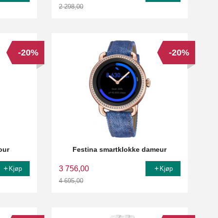
2 298,00
Rabatt
-20%
-20%
our
Festina smartklokke dameur
3 756,00
Kjøp
Kjøp
4 695,00
Rabatt