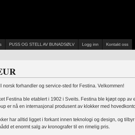
s
PUSS OG STELL AV BUNADSØLV
Logg inn
Kontakt oss
EUR
iell norsk forhandler og service-sted for Festina. Velkommen!
t Festina ble etablert i 1902 i Sveits. Festina ble kjøpt opp av
up er nå en internasjonal produsent av klokker med hovedkonto
ker har alltid ligget i forkant innen teknologi og design, og tilb
ådd et enormt salg av kronografer til en rimelig pris.