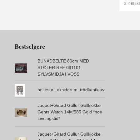
3 298,00
Rabatt
Bestselgere
BUNADBELTE 80cm MED
STØLER REF 091101
SYLVSMIDJA I VOSS
beltestøl, oksidert m. trådkantlauv
Jaquet+Girard Gullur Gullklokke
Gents Watch 14kt/585 Gold *noe
leveingstid*
Jaquet+Girard Gullur Gullklokke