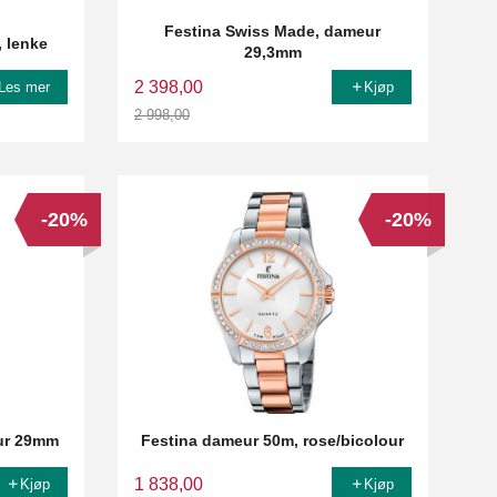
Festina Swiss Made, dameur
, lenke
29,3mm
2 398,00
Les mer
Kjøp
2 998,00
Rabatt
-20%
-20%
ur 29mm
Festina dameur 50m, rose/bicolour
1 838,00
Kjøp
Kjøp