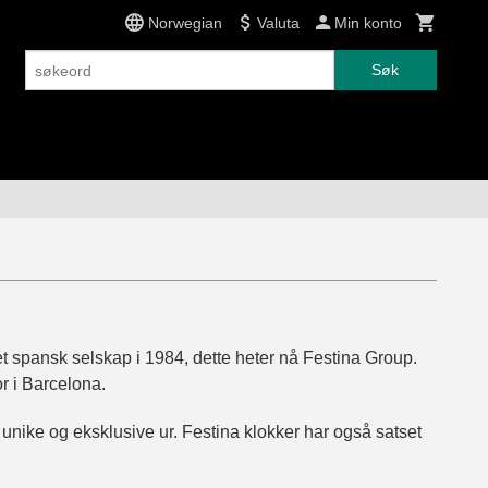
Norwegian
Valuta
Min konto
Søk
 et spansk selskap i 1984, dette heter nå Festina Group.
r i Barcelona.
yr unike og eksklusive ur. Festina klokker har også satset