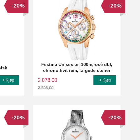
-20%
-20%
Festina Unisex ur, 100m,rosè dbl,
nisk
chrono,hvit rem, fargede stener
2 078,00
Kjøp
Kjøp
2 598,00
Rabatt
-20%
-20%