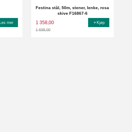
Festina stål, 50m, stener, lenke, rosa
skive F16867-6
1 358,00
Les mer
Kjøp
1 698,00
Rabatt