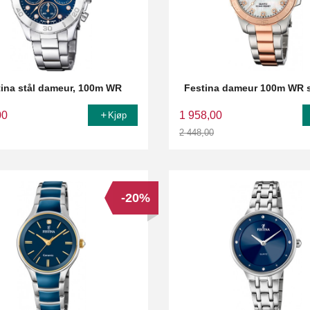
tina stål dameur, 100m WR
Festina dameur 100m WR s
00
1 958,00
Kjøp
2 448,00
Rabatt
-20%