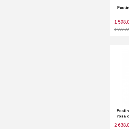
Festi
1 598,
1 998,00
Rabatt
Festin
rosa 
2 638,