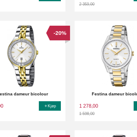
2 359,00
Rabatt
-20%
estina dameur bicolour
Festina dameur bicol
00
1 278,00
Kjøp
1 598,00
Rabatt