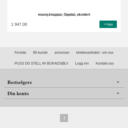
mansj.knappar, Oppdal, oksidert
1 947,00
Kjøp
Forside
Bli kunde
annonser
klokkeverksted - om oss
PUSS OG STELL AV BUNADSØLV
Logg inn
Kontakt oss
Bestselgere
Din konto