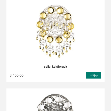
sølje, kvit/forgylt
8 400,00
Kjøp