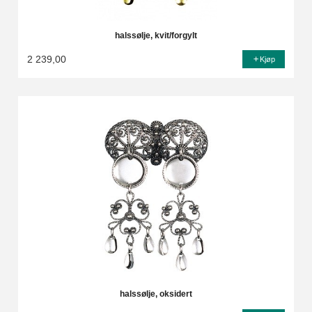
halssølje, kvit/forgylt
2 239,00
Kjøp
halssølje, oksidert