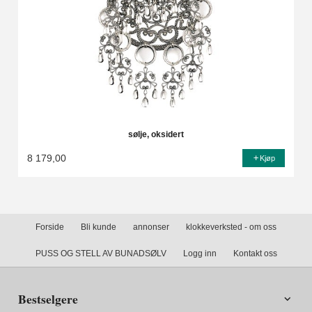
sølje, oksidert
8 179,00
Kjøp
Forside
Bli kunde
annonser
klokkeverksted - om oss
PUSS OG STELL AV BUNADSØLV
Logg inn
Kontakt oss
Bestselgere