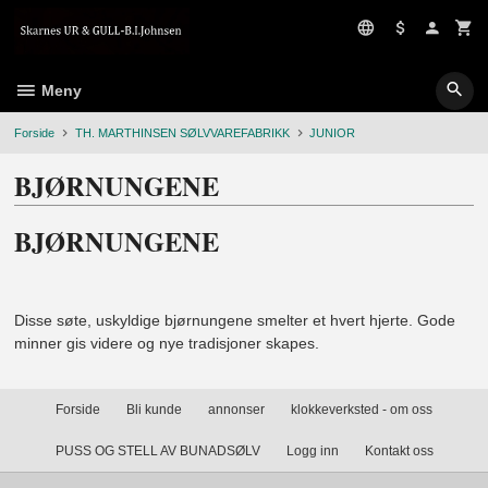
Gå
til
innholdet
Meny
Forside
TH. MARTHINSEN SØLVVAREFABRIKK
JUNIOR
BJØRNUNGENE
BJØRNUNGENE
Disse søte, uskyldige bjørnungene smelter et hvert hjerte. Gode
minner gis videre og nye tradisjoner skapes.
Forside
Bli kunde
annonser
klokkeverksted - om oss
PUSS OG STELL AV BUNADSØLV
Logg inn
Kontakt oss